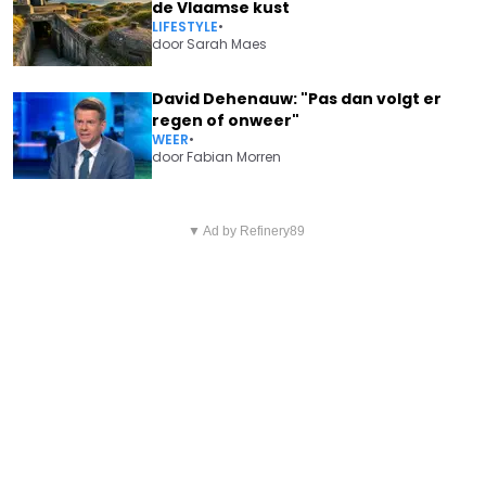
de Vlaamse kust
LIFESTYLE
•
door
Sarah Maes
David Dehenauw: "Pas dan volgt er
regen of onweer"
WEER
•
door
Fabian Morren
Vorig artikel
Volgend artikel
NA BREUK MET MARCO
▼ Ad by Refinery89
NICK UIT 'BLIND GETROUWD'
BORSATO KRIJGT LEONTINE
LIGT IN HET ZIEKENHUIS: "DOOR
RUITERS OPNIEUW HARDE KLAP
HET OOG VAN DE NAALD"