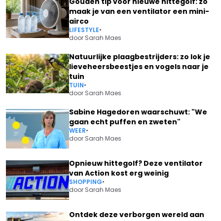
Gouden tip voor nieuwe hittegolf: zo
maak je van een ventilator een mini-
airco
LIFESTYLE
•
door
Sarah Maes
Natuurlijke plaagbestrijders: zo lok je
lieveheersbeestjes en vogels naar je
tuin
TUIN
•
door
Sarah Maes
Sabine Hagedoren waarschuwt: "We
gaan echt puffen en zweten"
WEER
•
door
Sarah Maes
Opnieuw hittegolf? Deze ventilator
van Action kost erg weinig
SHOPPING
•
door
Sarah Maes
Ontdek deze verborgen wereld aan