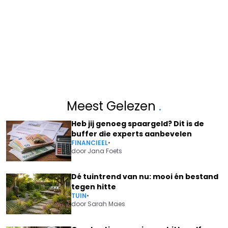
Meest Gelezen
.
Heb jij genoeg spaargeld? Dit is de
buffer die experts aanbevelen
FINANCIEEL
•
door
Jana Foets
Dé tuintrend van nu: mooi én bestand
tegen hitte
TUIN
•
door
Sarah Maes