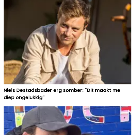
Niels Destadsbader erg somber: "Dit maakt me
diep ongelukkig"