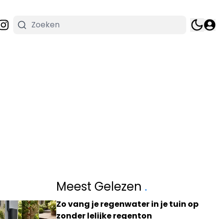
Meest Gelezen
.
Zo vang je regenwater in je tuin op
zonder lelijke regenton