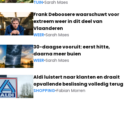
TUIN
•
Sarah Maes
Frank Deboosere waarschuwt voor
extreem weer in dit deel van
Vlaanderen
WEER
•
Sarah Maes
30-daagse vooruit: eerst hitte,
daarna meer buien
WEER
•
Sarah Maes
Aldi luistert naar klanten en draait
opvallende beslissing volledig terug
SHOPPING
•
Fabian Morren
PS): "DE N-VA VRAAGT EEN VEEL TE