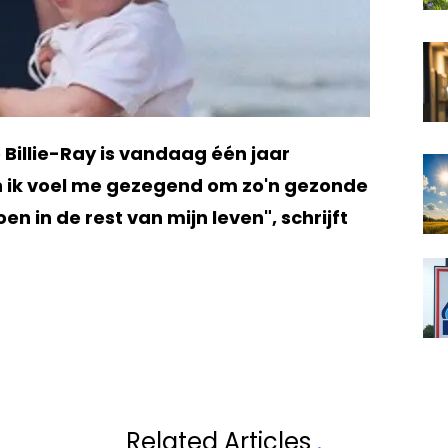
 Billie-Ray is vandaag één jaar
en ik voel me gezegend om zo'n gezonde
en in de rest van mijn leven", schrijft
Volgend artikel
AR GEDRAG VAN
RUDY DEMOTTE (
Related Articles
.