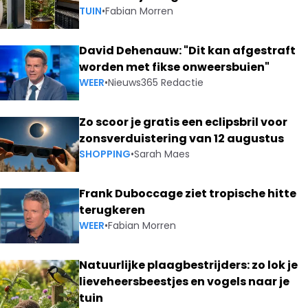
TUIN
•
Fabian Morren
David Dehenauw: "Dit kan afgestraft
worden met fikse onweersbuien"
WEER
•
Nieuws365 Redactie
Zo scoor je gratis een eclipsbril voor
zonsverduistering van 12 augustus
SHOPPING
•
Sarah Maes
Frank Duboccage ziet tropische hitte
terugkeren
WEER
•
Fabian Morren
Natuurlijke plaagbestrijders: zo lok je
lieveheersbeestjes en vogels naar je
tuin