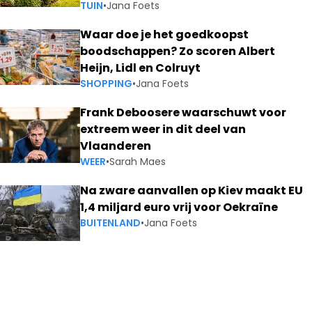
TUIN
•
Jana Foets
Waar doe je het goedkoopst
boodschappen? Zo scoren Albert
Heijn, Lidl en Colruyt
SHOPPING
•
Jana Foets
Frank Deboosere waarschuwt voor
extreem weer in dit deel van
Vlaanderen
WEER
•
Sarah Maes
Na zware aanvallen op Kiev maakt EU
1,4 miljard euro vrij voor Oekraïne
BUITENLAND
•
Jana Foets