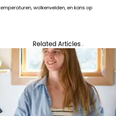
e temperaturen, wolkenvelden, en kans op
Volgend artikel
AAR TWEE
ALARMSIGNALEN 
Related Articles
.
GEVAARLIJKE S