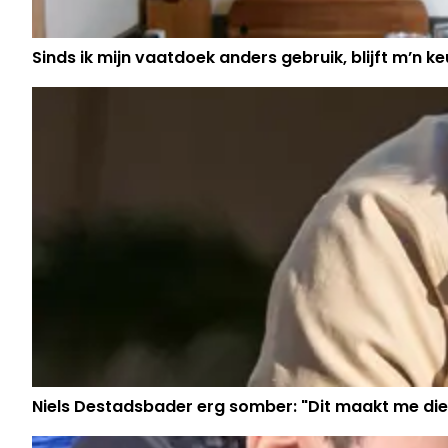
Sinds ik mijn vaatdoek anders gebruik, blijft m’n keu
Niels Destadsbader erg somber: "Dit maakt me die