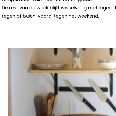
De rest van de week blijft wisselvallig met lager
regen of buien, vooral tegen het weekend.
Vorig artikel
"ZO MOOI!": SARAH DE BIE STELT H
ZOONTJES VOOR