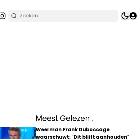
Meest Gelezen
.
Weerman Frank Duboccage
waarschuwt: "Dit blijft aanhouden"