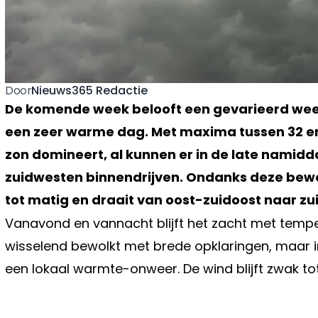
Nieuws365 Redactie
Door
De komende week belooft een gevarieerd wee
een zeer warme dag. Met maxima tussen 32 en
zon domineert, al kunnen er in de late namid
zuidwesten binnendrijven. Ondanks deze bewolk
tot matig en draait van oost-zuidoost naar zui
Vanavond en vannacht blijft het zacht met temper
wisselend bewolkt met brede opklaringen, maar in
een lokaal warmte-onweer. De wind blijft zwak tot 