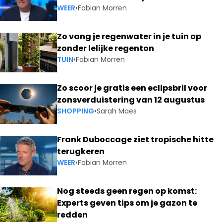
WEER
•
Fabian Morren
Zo vang je regenwater in je tuin op
zonder lelijke regenton
TUIN
•
Fabian Morren
Zo scoor je gratis een eclipsbril voor
zonsverduistering van 12 augustus
SHOPPING
•
Sarah Maes
Frank Duboccage ziet tropische hitte
terugkeren
WEER
•
Fabian Morren
Nog steeds geen regen op komst:
Experts geven tips om je gazon te
redden