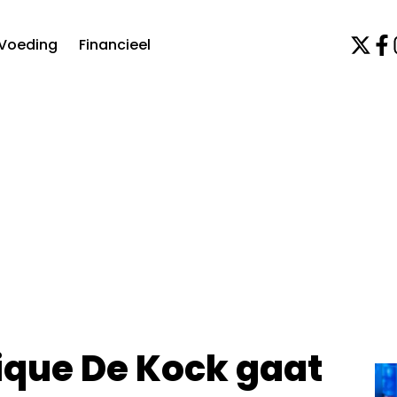
Voeding
Financieel
nique De Kock gaat