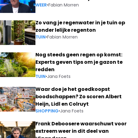
WEER
•
Fabian Morren
Zo vang je regenwater in je tuin op
zonder lelijke regenton
TUIN
•
Fabian Morren
Nog steeds geen regen op komst:
Experts geven tips om je gazon te
redden
TUIN
•
Jana Foets
Waar doe je het goedkoopst
boodschappen? Zo scoren Albert
Heijn, Lidl en Colruyt
SHOPPING
•
Jana Foets
Frank Deboosere waarschuwt voor
extreem weer in dit deel van