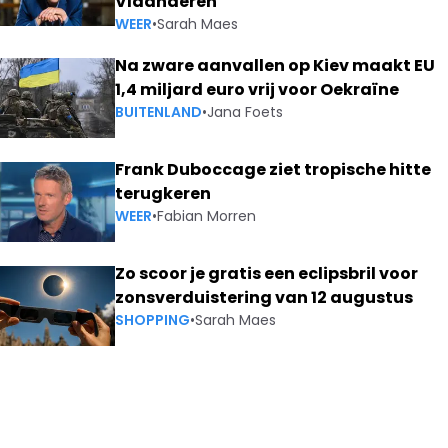
Vlaanderen
WEER
•
Sarah Maes
Na zware aanvallen op Kiev maakt EU
1,4 miljard euro vrij voor Oekraïne
BUITENLAND
•
Jana Foets
Frank Duboccage ziet tropische hitte
terugkeren
WEER
•
Fabian Morren
Zo scoor je gratis een eclipsbril voor
zonsverduistering van 12 augustus
SHOPPING
•
Sarah Maes