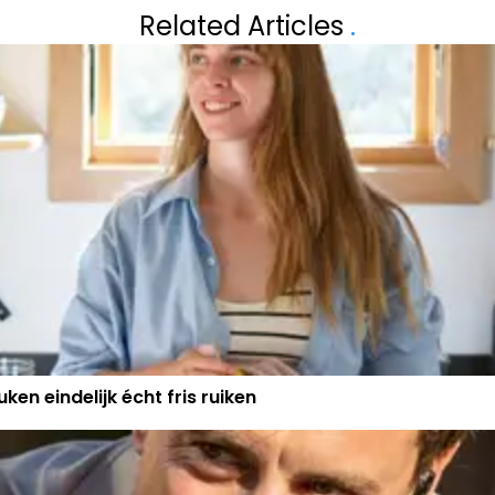
 FINALE:
CHATGPT PAKT U
Related Articles
.
OVER 'KAMP
FUNCTIE
ken eindelijk écht fris ruiken