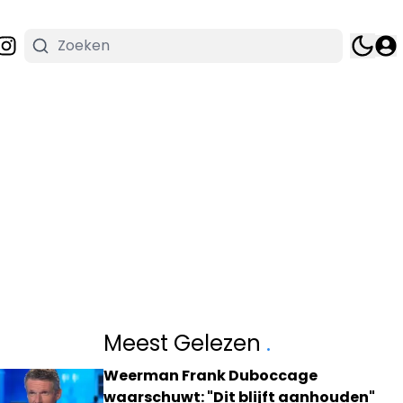
Meest Gelezen
.
Weerman Frank Duboccage
waarschuwt: "Dit blijft aanhouden"