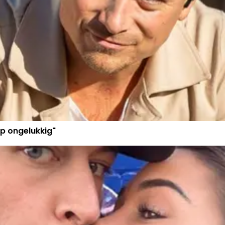
p ongelukkig"