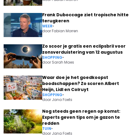
Frank Duboccage ziet tropische hitte
terugkeren
WEER
•
door
Fabian Morren
Zo scoor je gratis een eclipsbril voor
zonsverduistering van 12 augustus
SHOPPING
•
door
Sarah Maes
Waar doe je het goedkoopst
boodschappen? Zo scoren Albert
Heijn, Lidl en Colruyt
SHOPPING
•
door
Jana Foets
Nog steeds geen regen op komst:
Experts geven tips om je gazon te
redden
TUIN
•
door
Jana Foets