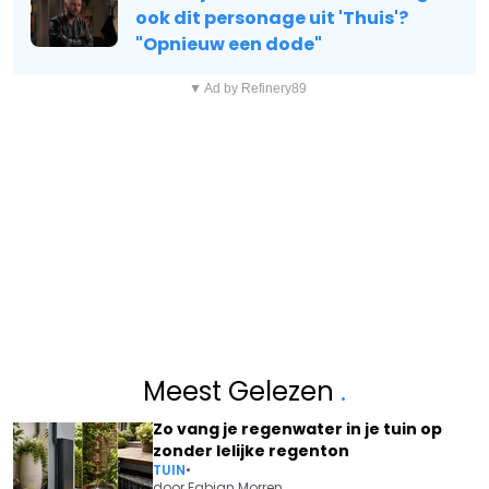
ook dit personage uit 'Thuis'?
"Opnieuw een dode"
▼ Ad by Refinery89
Meest Gelezen
.
Zo vang je regenwater in je tuin op
zonder lelijke regenton
TUIN
•
door
Fabian Morren