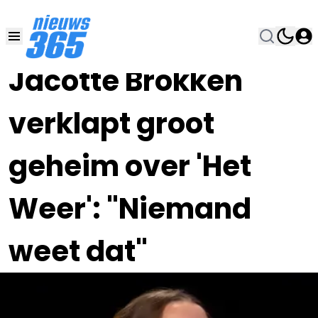
30 NOV 2023, 16:00
•
Jacotte Brokken
verklapt groot
geheim over 'Het
Weer': "Niemand
weet dat"