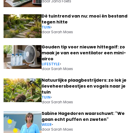
door
Jana Foets
Dé tuintrend van nu: mooi én bestand
tegen hitte
TUIN
•
door
Sarah Maes
Gouden tip voor nieuwe hittegolf: zo
maak je van een ventilator een mini-
airco
LIFESTYLE
•
door
Sarah Maes
Natuurlijke plaagbestrijders: zo lok je
lieveheersbeestjes en vogels naar je
tuin
TUIN
•
door
Sarah Maes
Sabine Hagedoren waarschuwt: "We
gaan echt puffen en zweten"
WEER
•
door
Sarah Maes