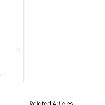
len)
Volgend artikel
ACK VAN LINDA
DINA TERSAGO D
Related Articles
.