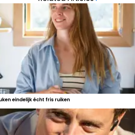
IJN"
HAAR KINDEREN: 
ken eindelijk écht fris ruiken