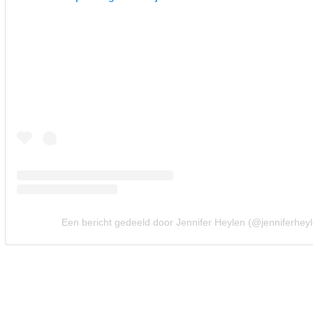
Een bericht gedeeld door Jennifer Heylen (@jenniferhey
Vorig artikel
REGI ONTHULT MEER OVER COMEB