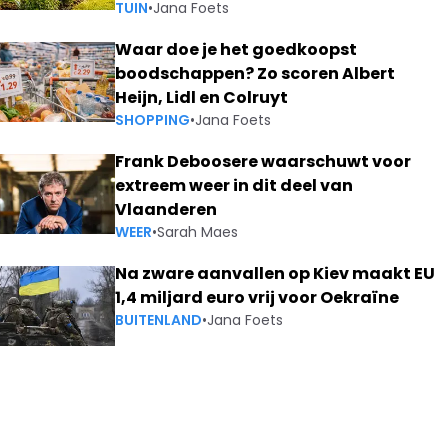
TUIN
•
Jana Foets
Waar doe je het goedkoopst
boodschappen? Zo scoren Albert
Heijn, Lidl en Colruyt
SHOPPING
•
Jana Foets
Frank Deboosere waarschuwt voor
extreem weer in dit deel van
Vlaanderen
WEER
•
Sarah Maes
Na zware aanvallen op Kiev maakt EU
1,4 miljard euro vrij voor Oekraïne
BUITENLAND
•
Jana Foets