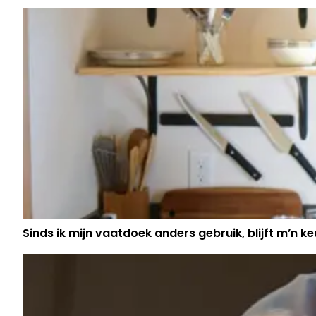
MERTENS: "HET ZAL GÓED MOETEN Z
Sinds ik mijn vaatdoek anders gebruik, blijft m’n keu