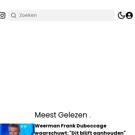
Meest Gelezen
.
Weerman Frank Duboccage
waarschuwt: "Dit blijft aanhouden"