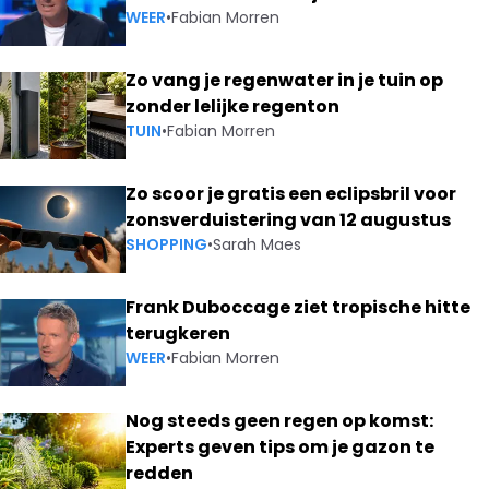
WEER
•
Fabian Morren
Zo vang je regenwater in je tuin op
zonder lelijke regenton
TUIN
•
Fabian Morren
Zo scoor je gratis een eclipsbril voor
zonsverduistering van 12 augustus
SHOPPING
•
Sarah Maes
Frank Duboccage ziet tropische hitte
terugkeren
WEER
•
Fabian Morren
Nog steeds geen regen op komst:
Experts geven tips om je gazon te
redden