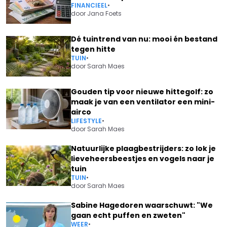
FINANCIEEL
•
door
Jana Foets
Dé tuintrend van nu: mooi én bestand
tegen hitte
TUIN
•
door
Sarah Maes
Gouden tip voor nieuwe hittegolf: zo
maak je van een ventilator een mini-
airco
LIFESTYLE
•
door
Sarah Maes
Natuurlijke plaagbestrijders: zo lok je
lieveheersbeestjes en vogels naar je
tuin
TUIN
•
door
Sarah Maes
Sabine Hagedoren waarschuwt: "We
gaan echt puffen en zweten"
WEER
•