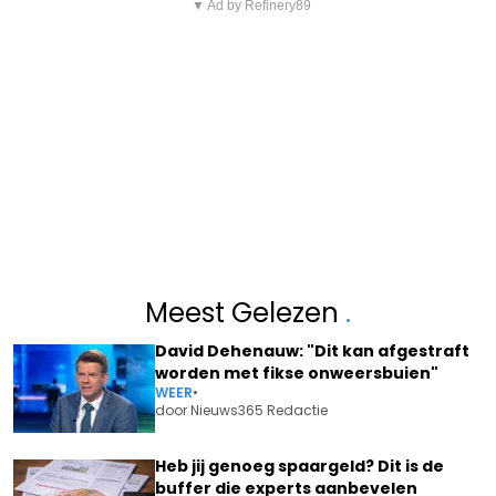
▼ Ad by Refinery89
Meest Gelezen
.
David Dehenauw: "Dit kan afgestraft
worden met fikse onweersbuien"
WEER
•
door
Nieuws365 Redactie
Heb jij genoeg spaargeld? Dit is de
buffer die experts aanbevelen