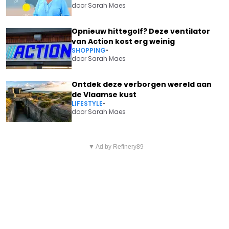
door
Sarah Maes
Opnieuw hittegolf? Deze ventilator
van Action kost erg weinig
SHOPPING
•
door
Sarah Maes
Ontdek deze verborgen wereld aan
de Vlaamse kust
LIFESTYLE
•
door
Sarah Maes
Vorig artikel
Volgend artikel
JAMES COOKE KOMT MET
▼ Ad by Refinery89
EVENEPOEL WRIJFT ZICH IN DE
VERRASSING VAN JEWELSTE
HANDEN: FANTASTISCH
OVER 'JAMES DE MUSICAL': "DIT
NIEUWS VOOR TOUR VAN 2024
OVERTREFT MIJN STOUTSTE
DROMEN"