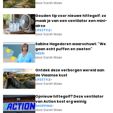
door
Sarah Maes
Gouden tip voor nieuwe hittegolf: zo
maak je van een ventilator een mini-
airco
LIFESTYLE
•
door
Sarah Maes
Sabine Hagedoren waarschuwt: "We
gaan echt puffen en zweten"
WEER
•
door
Sarah Maes
Ontdek deze verborgen wereld aan
de Vlaamse kust
LIFESTYLE
•
door
Sarah Maes
Opnieuw hittegolf? Deze ventilator
van Action kost erg weinig
SHOPPING
•
door
Sarah Maes