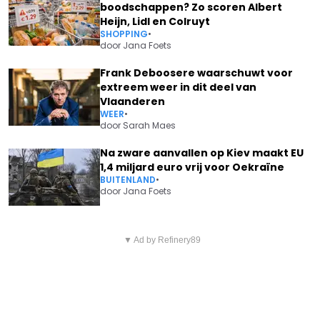
boodschappen? Zo scoren Albert
Heijn, Lidl en Colruyt
SHOPPING
•
door
Jana Foets
Frank Deboosere waarschuwt voor
extreem weer in dit deel van
Vlaanderen
WEER
•
door
Sarah Maes
Na zware aanvallen op Kiev maakt EU
1,4 miljard euro vrij voor Oekraïne
BUITENLAND
•
door
Jana Foets
Vorig artikel
Volgend artikel
SAM GOORIS DOET STRAFFE
▼ Ad by Refinery89
DRIES MERTENS EN KAT
ONTHULLING OVER ZICHZELF:
KERKHOFS OVERDONDEREN
"EN IK HEB GEEN IDEE HOE DAT
IEDEREEN MET GEWELDIG
KOMT"