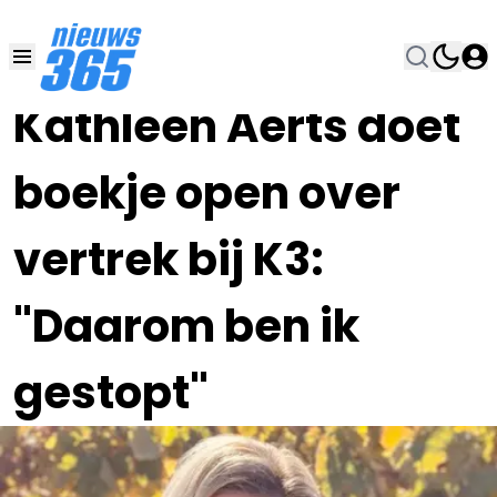
01 OKT 2024, 8:17
•
Kathleen Aerts doet
boekje open over
vertrek bij K3:
"Daarom ben ik
gestopt"