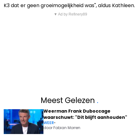
K3 dat er geen groeimogelijkheid was", aldus Kathleen.
▼ Ad by Refinery89
Meest Gelezen
.
Weerman Frank Duboccage
waarschuwt: "Dit blijft aanhouden"
WEER
•
door
Fabian Morren