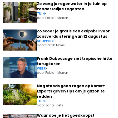
Zo vang je regenwater in je tuin op
zonder lelijke regenton
TUIN
•
door
Fabian Morren
Zo scoor je gratis een eclipsbril voor
zonsverduistering van 12 augustus
SHOPPING
•
door
Sarah Maes
Frank Duboccage ziet tropische hitte
terugkeren
WEER
•
door
Fabian Morren
Nog steeds geen regen op komst:
Experts geven tips om je gazon te
redden
TUIN
•
door
Jana Foets
Waar doe je het goedkoopst