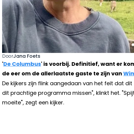
Jana Foets
Door
'
De Columbus
' is voorbij. Definitief, want er
de eer om de allerlaatste gaste te zijn van
Wim
De kijkers zijn flink aangedaan van het feit dat dit
dit prachtige programma missen", klinkt het. "Spijt
moeite", zegt een kijker.