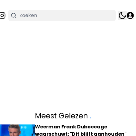
Meest Gelezen
.
Weerman Frank Duboccage
waarschuwt: "Dit blijft aanhouden"