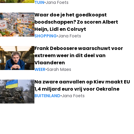
TUIN
•
Jana Foets
Waar doe je het goedkoopst
boodschappen? Zo scoren Albert
Heijn, Lidl en Colruyt
SHOPPING
•
Jana Foets
Frank Deboosere waarschuwt voor
extreem weer in dit deel van
Vlaanderen
WEER
•
Sarah Maes
Na zware aanvallen op Kiev maakt EU
1,4 miljard euro vrij voor Oekraïne
BUITENLAND
•
Jana Foets