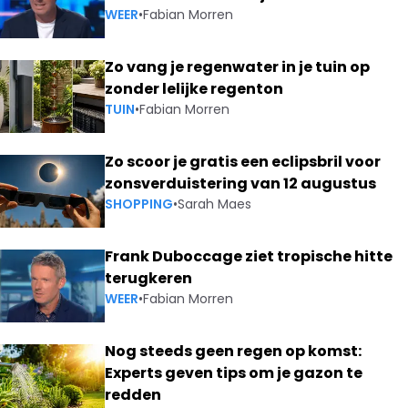
WEER
•
Fabian Morren
Zo vang je regenwater in je tuin op
zonder lelijke regenton
TUIN
•
Fabian Morren
Zo scoor je gratis een eclipsbril voor
zonsverduistering van 12 augustus
SHOPPING
•
Sarah Maes
Frank Duboccage ziet tropische hitte
terugkeren
WEER
•
Fabian Morren
Nog steeds geen regen op komst:
Experts geven tips om je gazon te
redden