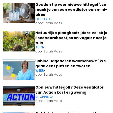
Gouden tip voor nieuwe hittegolf: zo
maak je van een ventilator een mini-
airco
LIFESTYLE
•
door
Sarah Maes
Natuurlijke plaagbestrijders: zo lok je
lieveheersbeestjes en vogels naar je
tuin
TUIN
•
door
Sarah Maes
Sabine Hagedoren waarschuwt: "We
gaan echt puffen en zweten"
WEER
•
door
Sarah Maes
Opnieuw hittegolf? Deze ventilator
van Action kost erg weinig
SHOPPING
•
door
Sarah Maes