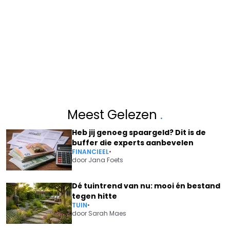
Meest Gelezen
.
Heb jij genoeg spaargeld? Dit is de
buffer die experts aanbevelen
FINANCIEEL
•
door
Jana Foets
Dé tuintrend van nu: mooi én bestand
tegen hitte
TUIN
•
door
Sarah Maes