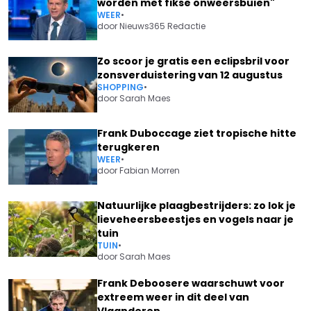
worden met fikse onweersbuien"
WEER
•
door
Nieuws365 Redactie
Zo scoor je gratis een eclipsbril voor
zonsverduistering van 12 augustus
SHOPPING
•
door
Sarah Maes
Frank Duboccage ziet tropische hitte
terugkeren
WEER
•
door
Fabian Morren
Natuurlijke plaagbestrijders: zo lok je
lieveheersbeestjes en vogels naar je
tuin
TUIN
•
door
Sarah Maes
Frank Deboosere waarschuwt voor
extreem weer in dit deel van
Vlaanderen