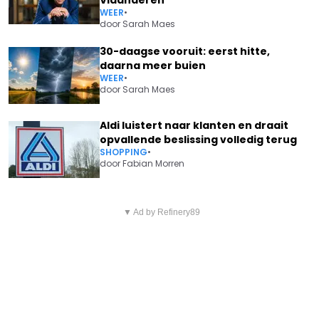
WEER
•
door
Sarah Maes
30-daagse vooruit: eerst hitte,
daarna meer buien
WEER
•
door
Sarah Maes
Aldi luistert naar klanten en draait
opvallende beslissing volledig terug
SHOPPING
•
door
Fabian Morren
Vorig artikel
Volgend artikel
HET IS ZOVER! VTM LOST
▼ Ad by Refinery89
VERDWIJNT HANNE TOCH UIT
STARTDATUM ÉN EERSTE
'FAMILIE'? MARGOT HALLEMANS
BEELDEN VAN 'LIEFDE VOOR
GEEFT VERRASSEND
MUZIEK'
ANTWOORD