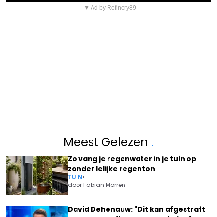
▼ Ad by Refinery89
Meest Gelezen
.
Zo vang je regenwater in je tuin op
zonder lelijke regenton
TUIN
•
door
Fabian Morren
David Dehenauw: "Dit kan afgestraft