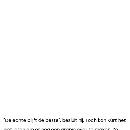
"De echte blijft de beste", besluit hij. Toch kan Kürt het
niet laten om er nog een grapje over te maken. Zo