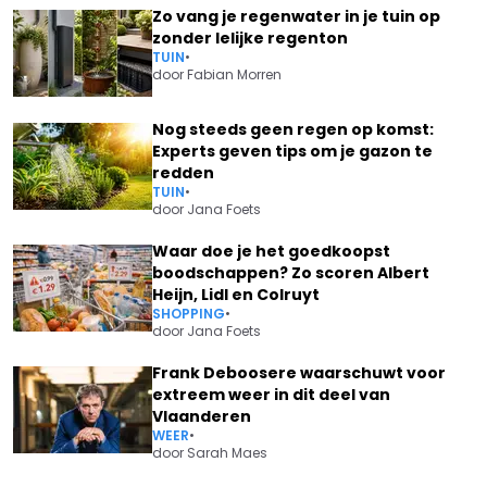
Zo vang je regenwater in je tuin op
zonder lelijke regenton
TUIN
•
door
Fabian Morren
Nog steeds geen regen op komst:
Experts geven tips om je gazon te
redden
TUIN
•
door
Jana Foets
Waar doe je het goedkoopst
boodschappen? Zo scoren Albert
Heijn, Lidl en Colruyt
SHOPPING
•
door
Jana Foets
Frank Deboosere waarschuwt voor
extreem weer in dit deel van
Vlaanderen
WEER
•
door
Sarah Maes