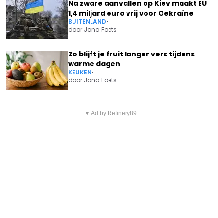
Na zware aanvallen op Kiev maakt EU
1,4 miljard euro vrij voor Oekraïne
BUITENLAND
•
door
Jana Foets
Zo blijft je fruit langer vers tijdens
warme dagen
KEUKEN
•
door
Jana Foets
Vorig artikel
Volgend artikel
SALAR UIT 'BIG BROTHER' LAAT
▼ Ad by Refinery89
VÉRONIQUE DE KOCK IS ER NIET
ZICH VERRASSEND UIT: "DIE
GOED VAN: "PANIEK TEN HUIZE
VOLGT MIJ OP ALS WINNAAR"
GOOSSENS-DE KOCK"