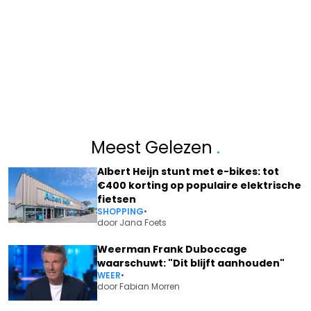
Meest Gelezen
.
Albert Heijn stunt met e-bikes: tot
€400 korting op populaire elektrische
fietsen
SHOPPING
•
door
Jana Foets
Weerman Frank Duboccage
waarschuwt: "Dit blijft aanhouden"
WEER
•
door
Fabian Morren