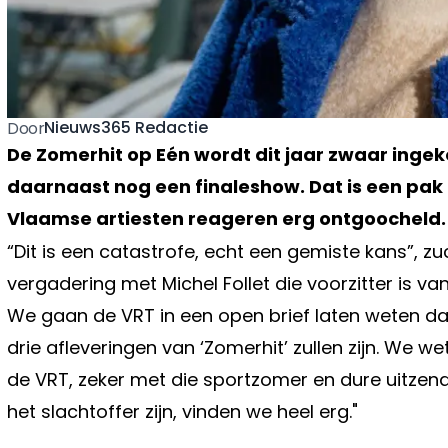
Nieuws365 Redactie
Door
De Zomerhit op Eén wordt dit jaar zwaar ingek
daarnaast nog een finaleshow. Dat is een pak 
Vlaamse artiesten reageren erg ontgoocheld.
“Dit is een catastrofe, echt een gemiste kans”, z
vergadering met Michel Follet die voorzitter is v
We gaan de VRT in een open brief laten weten dat
drie afleveringen van ‘Zomerhit’ zullen zijn. We we
de VRT, zeker met die sportzomer en dure uitzen
het slachtoffer zijn, vinden we heel erg."