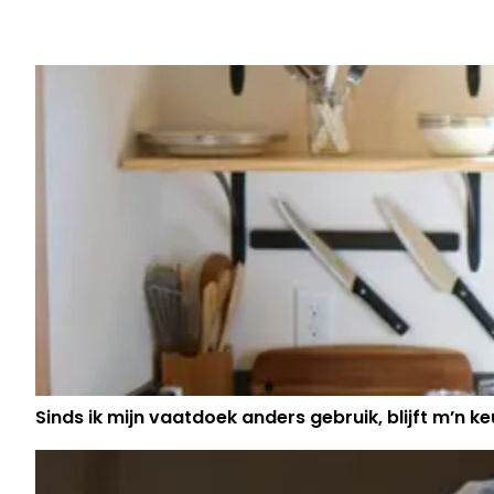
GLENN UIT 'BIG BROTHER' REKENT 
ASHLEY: "DAT DOE JE TOCH NIET!"
Sinds ik mijn vaatdoek anders gebruik, blijft m’n keu