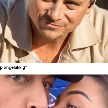
p ongelukkig"