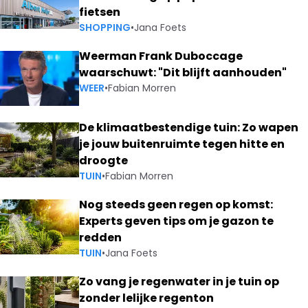
fietsen
SHOPPING
•
Jana Foets
Weerman Frank Duboccage
waarschuwt: "Dit blijft aanhouden"
WEER
•
Fabian Morren
De klimaatbestendige tuin: Zo wapen
je jouw buitenruimte tegen hitte en
droogte
TUIN
•
Fabian Morren
Nog steeds geen regen op komst:
Experts geven tips om je gazon te
redden
TUIN
•
Jana Foets
Zo vang je regenwater in je tuin op
zonder lelijke regenton