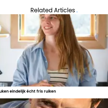
PLOTS AF MET
'FAMILIE'-KIJKE
Related Articles
.
ONNOZELHEID ZEL
ken eindelijk écht fris ruiken