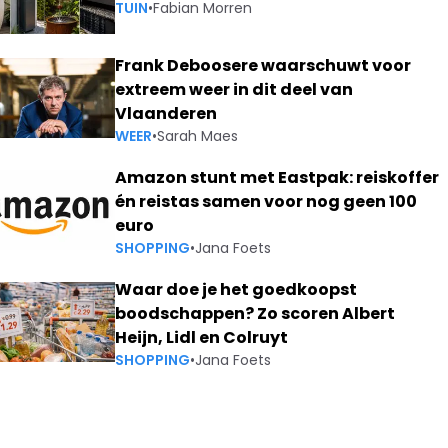
TUIN
•
Fabian Morren
Frank Deboosere waarschuwt voor
extreem weer in dit deel van
Vlaanderen
WEER
•
Sarah Maes
Amazon stunt met Eastpak: reiskoffer
én reistas samen voor nog geen 100
euro
SHOPPING
•
Jana Foets
Waar doe je het goedkoopst
boodschappen? Zo scoren Albert
Heijn, Lidl en Colruyt
SHOPPING
•
Jana Foets