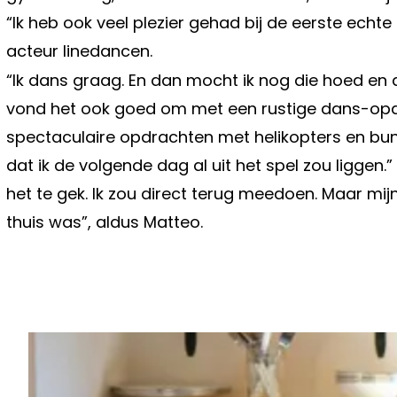
“Ik heb ook veel plezier gehad bij de eerste ec
acteur linedancen.
“Ik dans graag. En dan mocht ik nog die hoed en di
vond het ook goed om met een rustige dans-opdr
spectaculaire opdrachten met helikopters en bun
dat ik de volgende dag al uit het spel zou liggen
het te gek. Ik zou direct terug meedoen. Maar mijn 
thuis was”, aldus Matteo.
Vorig artikel
VOLGERS VAN NATALIA MAKEN ZI
ZORGEN OVER HAAR DOCHTERTJE 