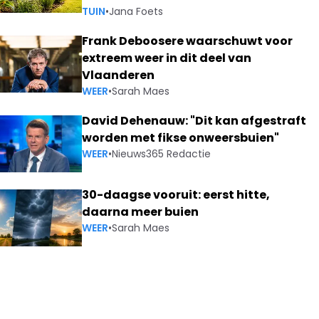
TUIN
•
Jana Foets
Frank Deboosere waarschuwt voor
extreem weer in dit deel van
Vlaanderen
WEER
•
Sarah Maes
David Dehenauw: "Dit kan afgestraft
worden met fikse onweersbuien"
WEER
•
Nieuws365 Redactie
30-daagse vooruit: eerst hitte,
daarna meer buien
WEER
•
Sarah Maes