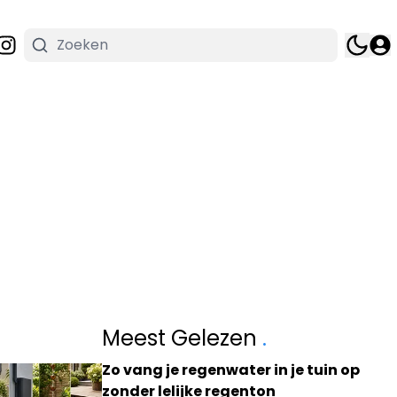
Meest Gelezen
.
Zo vang je regenwater in je tuin op
zonder lelijke regenton