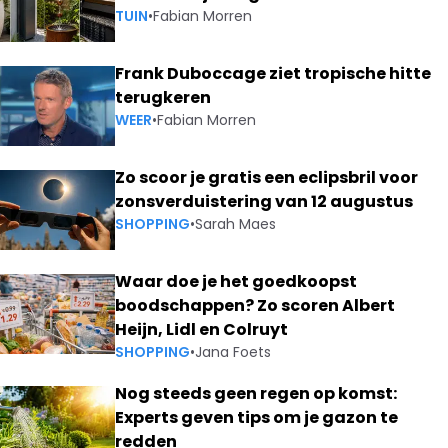
TUIN
•
Fabian Morren
Frank Duboccage ziet tropische hitte
terugkeren
WEER
•
Fabian Morren
Zo scoor je gratis een eclipsbril voor
zonsverduistering van 12 augustus
SHOPPING
•
Sarah Maes
Waar doe je het goedkoopst
boodschappen? Zo scoren Albert
Heijn, Lidl en Colruyt
SHOPPING
•
Jana Foets
Nog steeds geen regen op komst:
Experts geven tips om je gazon te
redden