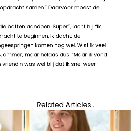
hte opdracht samen.” Daarvoor moest de
e botten aandoen. Super”, lacht hij. “Ik
acht te beginnen. Ik dacht: de
geespringen komen nog wel. Wist ik veel
.” Jammer, maar helaas dus. “Maar ik vond
vriendin was wel blij dat ik snel weer
Volgend artikel
CH GROTE
VÉRONIQUE DE K
Related Articles
.
BOBBI-LOUA
BARBARA SARAFI