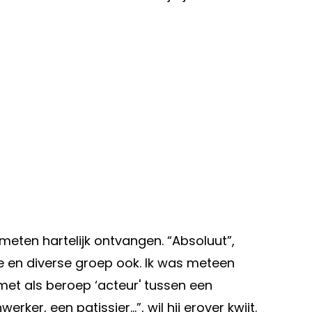
 meten hartelijk ontvangen. “Absoluut”,
e en diverse groep ook. Ik was meteen
met als beroep ‘acteur' tussen een
er, een patissier...”, wil hij erover kwijt.