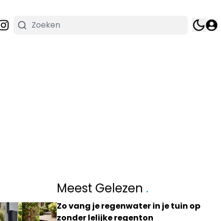
Meest Gelezen
.
Zo vang je regenwater in je tuin op
zonder lelijke regenton