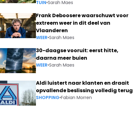
TUIN
•
Sarah Maes
Frank Deboosere waarschuwt voor
extreem weer in dit deel van
Vlaanderen
WEER
•
Sarah Maes
30-daagse vooruit: eerst hitte,
daarna meer buien
WEER
•
Sarah Maes
Aldi luistert naar klanten en draait
opvallende beslissing volledig terug
SHOPPING
•
Fabian Morren