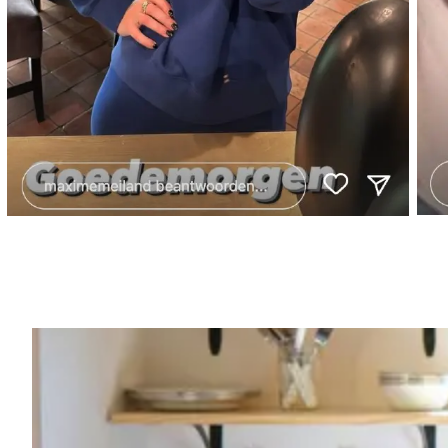
Vorig artikel
RUBEN VAN GUCHT BEGRIJPT ER EC
“GOD MAG HET WETEN…”