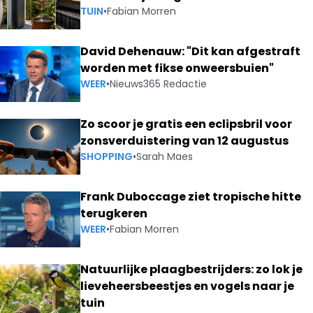
TUIN
•
Fabian Morren
David Dehenauw: "Dit kan afgestraft
worden met fikse onweersbuien"
WEER
•
Nieuws365 Redactie
Zo scoor je gratis een eclipsbril voor
zonsverduistering van 12 augustus
SHOPPING
•
Sarah Maes
Frank Duboccage ziet tropische hitte
terugkeren
WEER
•
Fabian Morren
Natuurlijke plaagbestrijders: zo lok je
lieveheersbeestjes en vogels naar je
tuin