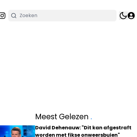
Meest Gelezen
.
David Dehenauw: "Dit kan afgestraft
worden met fikse onweersbuien"