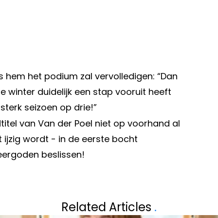
 hem het podium zal vervolledigen: “Dan
ze winter duidelijk een stap vooruit heeft
 sterk seizoen op drie!”
itel van Van der Poel niet op voorhand al
t ijzig wordt - in de eerste bocht
eergoden beslissen!
Volgend artikel
ENSEN DIE
TANJA DEXTERS 
Related Articles
.
HEEFT ME BEDROG