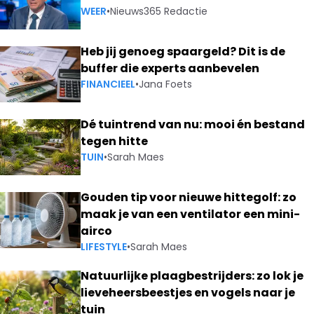
WEER
•
Nieuws365 Redactie
Heb jij genoeg spaargeld? Dit is de
buffer die experts aanbevelen
FINANCIEEL
•
Jana Foets
Dé tuintrend van nu: mooi én bestand
tegen hitte
TUIN
•
Sarah Maes
Gouden tip voor nieuwe hittegolf: zo
maak je van een ventilator een mini-
airco
LIFESTYLE
•
Sarah Maes
Natuurlijke plaagbestrijders: zo lok je
lieveheersbeestjes en vogels naar je
tuin