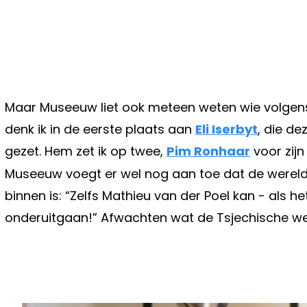
Maar Museeuw liet ook meteen weten wie volgens
denk ik in de eerste plaats aan
Eli Iserbyt
, die de
gezet. Hem zet ik op twee,
Pim Ronhaar
voor zijn
Museeuw voegt er wel nog aan toe dat de wereldt
binnen is: “Zelfs Mathieu van der Poel kan - als he
onderuitgaan!” Afwachten wat de Tsjechische w
Vorig artikel
ER IS BELANGRIJK NIEUWS VOOR M
POLITIECONTROLES VERKLAPPEN