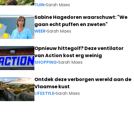
TUIN
•
Sarah Maes
Sabine Hagedoren waarschuwt: "We
gaan echt puffen en zweten"
WEER
•
Sarah Maes
Opnieuw hittegolf? Deze ventilator
van Action kost erg weinig
SHOPPING
•
Sarah Maes
Ontdek deze verborgen wereld aan de
Vlaamse kust
LIFESTYLE
•
Sarah Maes