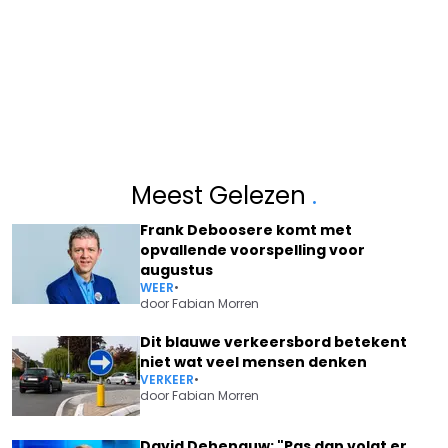
Meest Gelezen
.
Frank Deboosere komt met
opvallende voorspelling voor
augustus
WEER
•
door
Fabian Morren
Dit blauwe verkeersbord betekent
niet wat veel mensen denken
VERKEER
•
door
Fabian Morren
David Dehenauw: "Pas dan volgt er