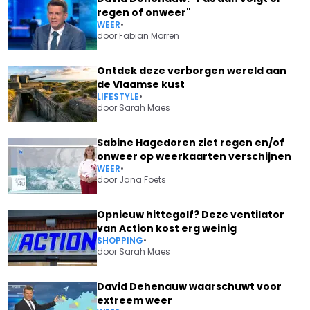
regen of onweer"
WEER
•
door
Fabian Morren
Ontdek deze verborgen wereld aan
de Vlaamse kust
LIFESTYLE
•
door
Sarah Maes
Sabine Hagedoren ziet regen en/of
onweer op weerkaarten verschijnen
WEER
•
door
Jana Foets
Opnieuw hittegolf? Deze ventilator
van Action kost erg weinig
SHOPPING
•
door
Sarah Maes
David Dehenauw waarschuwt voor
extreem weer