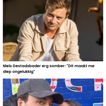
Niels Destadsbader erg somber: "Dit maakt me
diep ongelukkig"