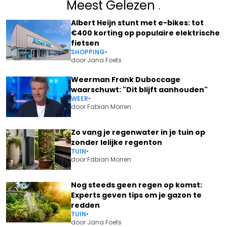
Meest Gelezen
.
Albert Heijn stunt met e-bikes: tot
€400 korting op populaire elektrische
fietsen
SHOPPING
•
door
Jana Foets
Weerman Frank Duboccage
waarschuwt: "Dit blijft aanhouden"
WEER
•
door
Fabian Morren
Zo vang je regenwater in je tuin op
zonder lelijke regenton
TUIN
•
door
Fabian Morren
Nog steeds geen regen op komst:
Experts geven tips om je gazon te
redden
TUIN
•
door
Jana Foets