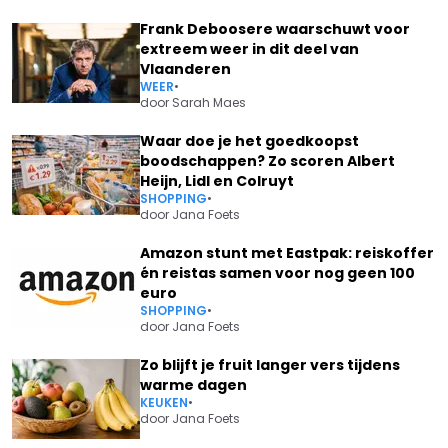
Frank Deboosere waarschuwt voor
extreem weer in dit deel van
Vlaanderen
WEER
•
door
Sarah Maes
Waar doe je het goedkoopst
boodschappen? Zo scoren Albert
Heijn, Lidl en Colruyt
SHOPPING
•
door
Jana Foets
Amazon stunt met Eastpak: reiskoffer
én reistas samen voor nog geen 100
euro
SHOPPING
•
door
Jana Foets
Zo blijft je fruit langer vers tijdens
warme dagen
KEUKEN
•
door
Jana Foets