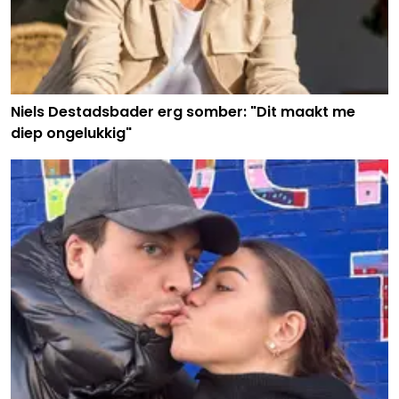
Niels Destadsbader erg somber: "Dit maakt me
diep ongelukkig"