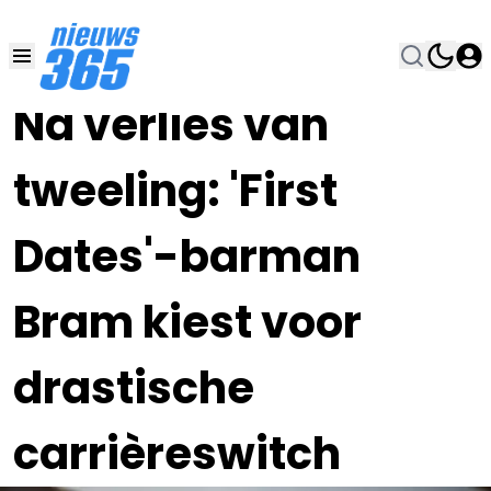
03 FEB 2024, 13:00
•
Na verlies van
tweeling: 'First
Dates'-barman
Bram kiest voor
drastische
carrièreswitch