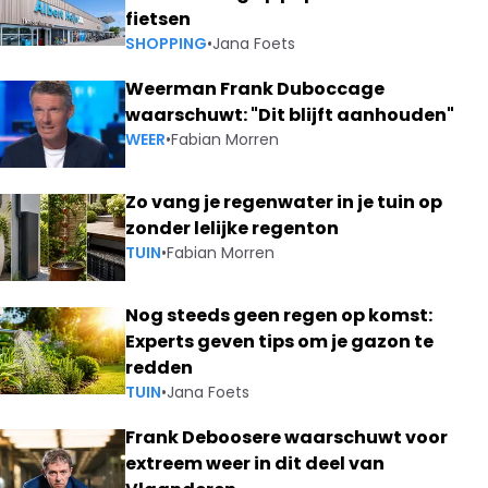
fietsen
SHOPPING
•
Jana Foets
Weerman Frank Duboccage
waarschuwt: "Dit blijft aanhouden"
WEER
•
Fabian Morren
Zo vang je regenwater in je tuin op
zonder lelijke regenton
TUIN
•
Fabian Morren
Nog steeds geen regen op komst:
Experts geven tips om je gazon te
redden
TUIN
•
Jana Foets
Frank Deboosere waarschuwt voor
extreem weer in dit deel van