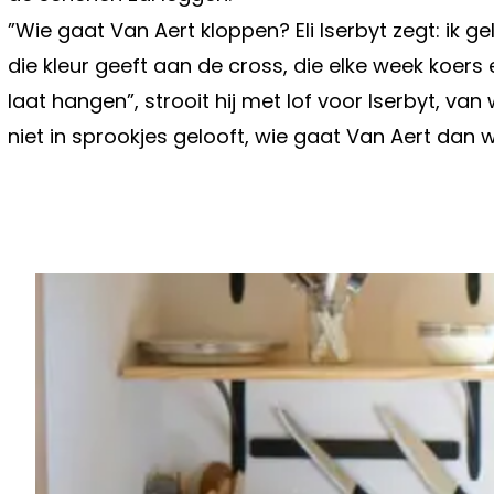
”Wie gaat Van Aert kloppen? Eli Iserbyt zegt: ik ge
die kleur geeft aan de cross, die elke week koers e
laat hangen”, strooit hij met lof voor Iserbyt, van wi
niet in sprookjes gelooft, wie gaat Van Aert dan 
Vorig artikel
ZWARE TEGENSLAG VOOR KAREN 
SCHEIDING MET ANTONY VAN DER 
PIJNLIJK"