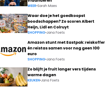
Vlaanderen
WEER
•
Sarah Maes
Waar doe je het goedkoopst
boodschappen? Zo scoren Albert
Heijn, Lidl en Colruyt
SHOPPING
•
Jana Foets
Amazon stunt met Eastpak: reiskoffer
én reistas samen voor nog geen 100
euro
SHOPPING
•
Jana Foets
Zo blijft je fruit langer vers tijdens
warme dagen
KEUKEN
•
Jana Foets