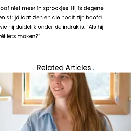
loof niet meer in sprookjes. Hij is degene
n strijd laat zien en die nooit zijn hoofd
e hij duidelijk onder de indruk is. “Als hij
wél iets maken?”
Volgend artikel
DAMEN NA
CARMEN EN JEAN
Related Articles
.
WEE: "EXTRA
JAAR GETROUWD: