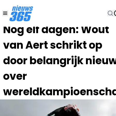
26 SEP 2023, 19:45
•
Nog elf dagen: Wout
van Aert schrikt op
door belangrijk nieu
over
wereldkampioensch