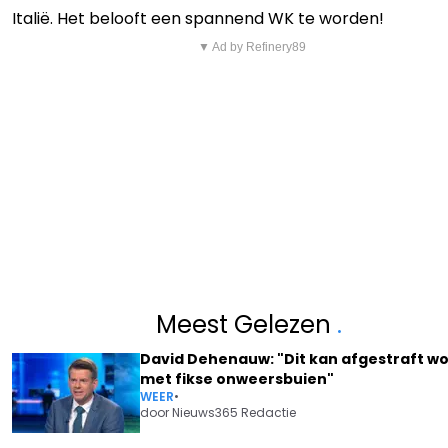
Italië. Het belooft een spannend WK te worden!
▼ Ad by Refinery89
Meest Gelezen
.
David Dehenauw: "Dit kan afgestraft w
met fikse onweersbuien"
WEER
•
door
Nieuws365 Redactie