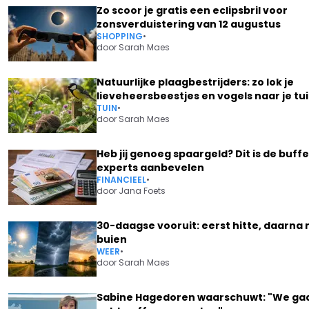
Zo scoor je gratis een eclipsbril voor
zonsverduistering van 12 augustus
SHOPPING
•
door
Sarah Maes
Natuurlijke plaagbestrijders: zo lok je
lieveheersbeestjes en vogels naar je tu
TUIN
•
door
Sarah Maes
Heb jij genoeg spaargeld? Dit is de buffe
experts aanbevelen
FINANCIEEL
•
door
Jana Foets
30-daagse vooruit: eerst hitte, daarna
buien
WEER
•
door
Sarah Maes
Sabine Hagedoren waarschuwt: "We ga