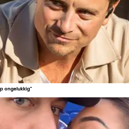
p ongelukkig"