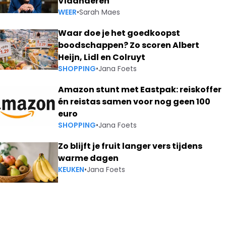
Vlaanderen
WEER
•
Sarah Maes
Waar doe je het goedkoopst
boodschappen? Zo scoren Albert
Heijn, Lidl en Colruyt
SHOPPING
•
Jana Foets
Amazon stunt met Eastpak: reiskoffer
én reistas samen voor nog geen 100
euro
SHOPPING
•
Jana Foets
Zo blijft je fruit langer vers tijdens
warme dagen
KEUKEN
•
Jana Foets