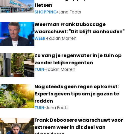
fietsen
SHOPPING
•
Jana Foets
Weerman Frank Duboccage
waarschuwt: "Dit blijft aanhouden"
WEER
•
Fabian Morren
Zo vang je regenwater in je tuin op
zonder lelijke regenton
TUIN
•
Fabian Morren
Nog steeds geen regen op komst:
Experts geven tips om je gazon te
redden
TUIN
•
Jana Foets
Frank Deboosere waarschuwt voor
extreem weer in dit deel van