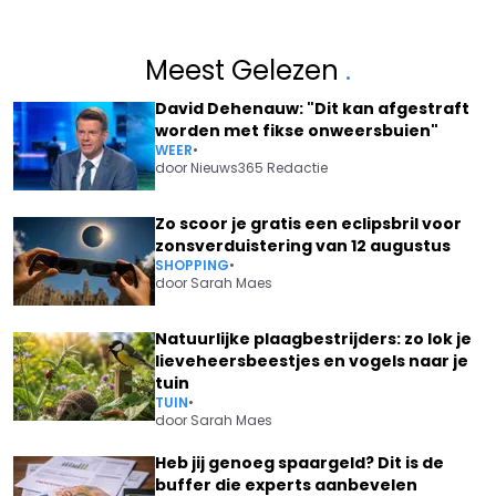
Meest Gelezen
.
David Dehenauw: "Dit kan afgestraft
worden met fikse onweersbuien"
WEER
•
door
Nieuws365 Redactie
Zo scoor je gratis een eclipsbril voor
zonsverduistering van 12 augustus
SHOPPING
•
door
Sarah Maes
Natuurlijke plaagbestrijders: zo lok je
lieveheersbeestjes en vogels naar je
tuin
TUIN
•
door
Sarah Maes
Heb jij genoeg spaargeld? Dit is de
buffer die experts aanbevelen