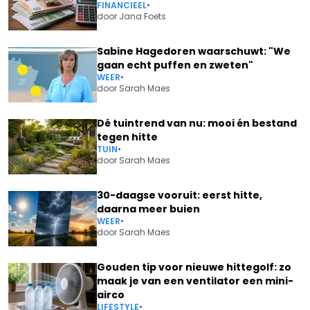
FINANCIEEL
•
door
Jana Foets
Sabine Hagedoren waarschuwt: "We
gaan echt puffen en zweten"
WEER
•
door
Sarah Maes
Dé tuintrend van nu: mooi én bestand
tegen hitte
TUIN
•
door
Sarah Maes
30-daagse vooruit: eerst hitte,
daarna meer buien
WEER
•
door
Sarah Maes
Gouden tip voor nieuwe hittegolf: zo
maak je van een ventilator een mini-
airco
LIFESTYLE
•