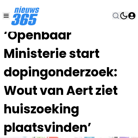
30 AUG 2023, 9:45
•
‘Openbaar
Ministerie start
dopingonderzoek:
Wout van Aert ziet
huiszoeking
plaatsvinden’