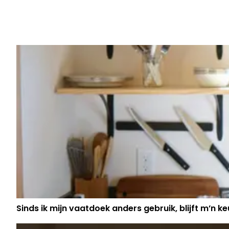
Vorig artikel
MAITHÉ RIVERA, VRIENDIN VAN SE
REAGEERT VOOR HET EERST OP GE
PAULINE SLANGEN
Sinds ik mijn vaatdoek anders gebruik, blijft m’n keu