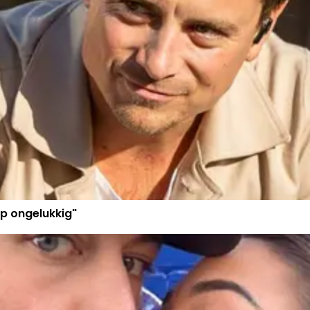
p ongelukkig"