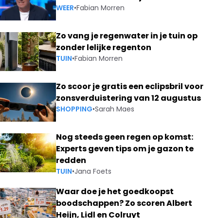
WEER
•
Fabian Morren
Zo vang je regenwater in je tuin op
zonder lelijke regenton
TUIN
•
Fabian Morren
Zo scoor je gratis een eclipsbril voor
zonsverduistering van 12 augustus
SHOPPING
•
Sarah Maes
Nog steeds geen regen op komst:
Experts geven tips om je gazon te
redden
TUIN
•
Jana Foets
Waar doe je het goedkoopst
boodschappen? Zo scoren Albert
Heijn, Lidl en Colruyt