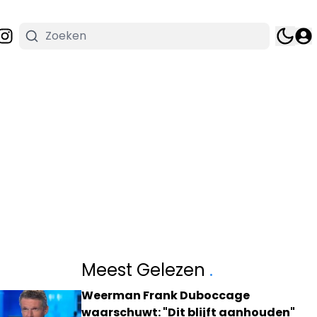
Meest Gelezen
.
Weerman Frank Duboccage
waarschuwt: "Dit blijft aanhouden"