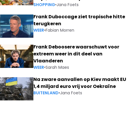
SHOPPING
•
Jana Foets
Frank Duboccage ziet tropische hitte
terugkeren
WEER
•
Fabian Morren
Frank Deboosere waarschuwt voor
extreem weer in dit deel van
Vlaanderen
WEER
•
Sarah Maes
Na zware aanvallen op Kiev maakt EU
1,4 miljard euro vrij voor Oekraïne
BUITENLAND
•
Jana Foets