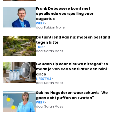
Frank Deboosere komt met
opvallende voorspelling voor
augustus
WEER
•
door
Fabian Morren
Dé tuintrend van nu: mooi én bestand
tegen hitte
TUIN
•
door
Sarah Maes
Gouden tip voor nieuwe hittegolf: zo
maak je van een ventilator een mini-
airco
LIFESTYLE
•
door
Sarah Maes
Sabine Hagedoren waarschuwt: "We
gaan echt puffen en zweten"
WEER
•
door
Sarah Maes