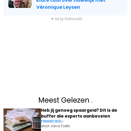
klare taal over huwelijk met
Véronique Leysen
▼ Ad by Refinery89
Meest Gelezen
.
Heb jij genoeg spaargeld? Dit is de
buffer die experts aanbevelen
FINANCIEEL
•
door
Jana Foets