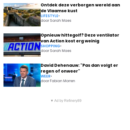
Ontdek deze verborgen wereld aan
de Vlaamse kust
LIFESTYLE
•
door
Sarah Maes
Opnieuw hittegolf? Deze ventilator
van Action kost erg weinig
SHOPPING
•
door
Sarah Maes
David Dehenauw: "Pas dan volgt er
regen of onweer"
WEER
•
door
Fabian Morren
Vorig artikel
Volgend artikel
ANDRÉ HAZES DOET
▼ Ad by Refinery89
HEIDI HAALT FEL UIT NAAR
WENKBRAUWEN FRONSEN MET
JANA UIT BOER ZKT VROUW:
OPMERKELIJKE BOODSCHAP:
"TOEN DE CAMERA'S WEG
"OH NEE"