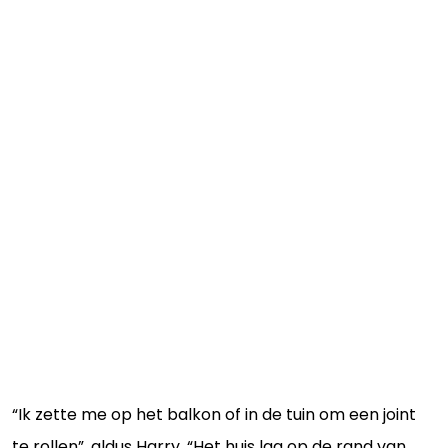
“Ik zette me op het balkon of in de tuin om een joint
te rollen”, aldus Harry. “Het huis lag op de rand van