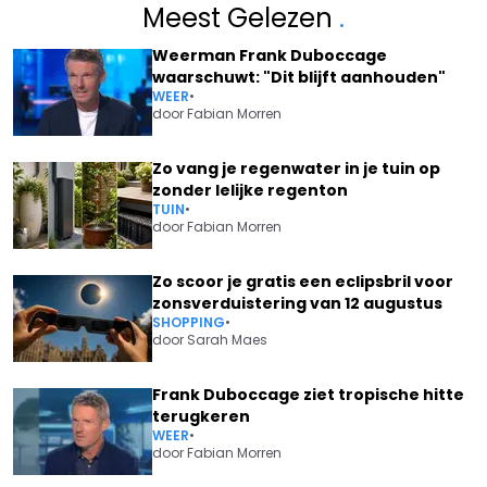
Meest Gelezen
.
Weerman Frank Duboccage
waarschuwt: "Dit blijft aanhouden"
WEER
•
door
Fabian Morren
Zo vang je regenwater in je tuin op
zonder lelijke regenton
TUIN
•
door
Fabian Morren
Zo scoor je gratis een eclipsbril voor
zonsverduistering van 12 augustus
SHOPPING
•
door
Sarah Maes
Frank Duboccage ziet tropische hitte
terugkeren
WEER
•
door
Fabian Morren