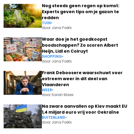
Nog steeds geen regen op komst:
Experts geven tips om je gazon te
redden
TUIN
•
door
Jana Foets
Waar doe je het goedkoopst
boodschappen? Zo scoren Albert
Heijn, Lidl en Colruyt
SHOPPING
•
door
Jana Foets
Frank Deboosere waarschuwt voor
extreem weer in dit deel van
Vlaanderen
WEER
•
door
Sarah Maes
Na zware aanvallen op Kiev maakt EU
1,4 miljard euro vrij voor Oekraïne
BUITENLAND
•
door
Jana Foets