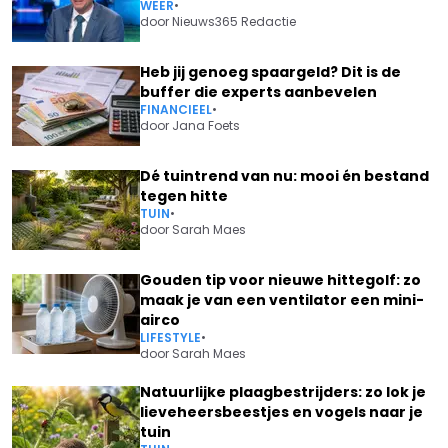
WEER
•
door
Nieuws365 Redactie
Heb jij genoeg spaargeld? Dit is de
buffer die experts aanbevelen
FINANCIEEL
•
door
Jana Foets
Dé tuintrend van nu: mooi én bestand
tegen hitte
TUIN
•
door
Sarah Maes
Gouden tip voor nieuwe hittegolf: zo
maak je van een ventilator een mini-
airco
LIFESTYLE
•
door
Sarah Maes
Natuurlijke plaagbestrijders: zo lok je
lieveheersbeestjes en vogels naar je
tuin