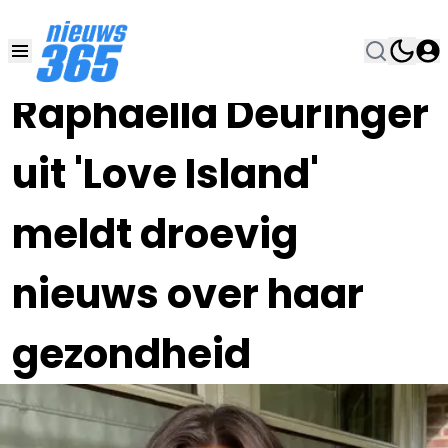
31 MRT 2023, 12:30
•
Raphaëlla Deuringer
uit 'Love Island'
meldt droevig
nieuws over haar
gezondheid