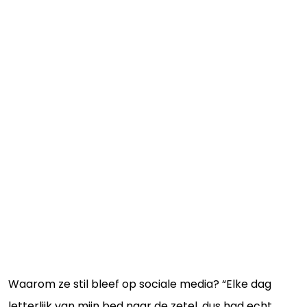
Waarom ze stil bleef op sociale media? “Elke dag
letterlijk van mijn bed naar de zetel, dus had echt