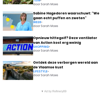
TUIN
•
door
Sarah Maes
Sabine Hagedoren waarschuwt: "We
gaan echt puffen en zweten"
WEER
•
door
Sarah Maes
Opnieuw hittegolf? Deze ventilator
van Action kost erg weinig
SHOPPING
•
door
Sarah Maes
Ontdek deze verborgen wereld aan
de Vlaamse kust
LIFESTYLE
•
door
Sarah Maes
Vorig artikel
Volgend artikel
REGISSEUR JAN VERHEYEN
▼ Ad by Refinery89
KRIJGT SARAH MOUHAMOU
GETROFFEN DOOR
EEN TWEEDE KINDJE? KETNET-