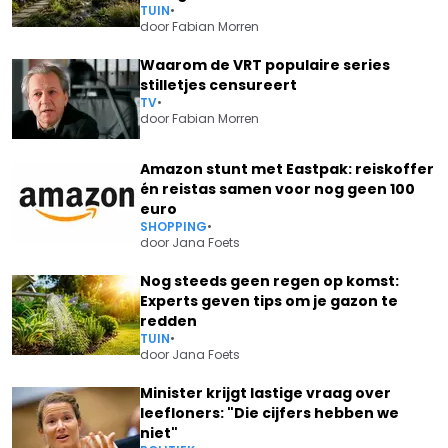
TUIN
•
door
Fabian Morren
Waarom de VRT populaire series
stilletjes censureert
TV
•
door
Fabian Morren
Amazon stunt met Eastpak: reiskoffer
én reistas samen voor nog geen 100
euro
SHOPPING
•
door
Jana Foets
Nog steeds geen regen op komst:
Experts geven tips om je gazon te
redden
TUIN
•
door
Jana Foets
Minister krijgt lastige vraag over
leefloners: "Die cijfers hebben we
niet"