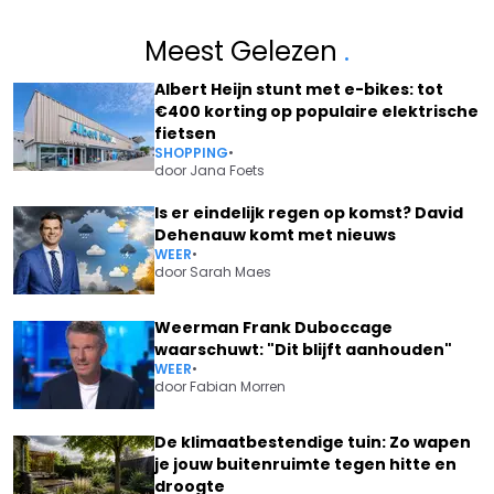
Meest Gelezen
.
Albert Heijn stunt met e-bikes: tot
€400 korting op populaire elektrische
fietsen
SHOPPING
•
door
Jana Foets
Is er eindelijk regen op komst? David
Dehenauw komt met nieuws
WEER
•
door
Sarah Maes
Weerman Frank Duboccage
waarschuwt: "Dit blijft aanhouden"
WEER
•
door
Fabian Morren
De klimaatbestendige tuin: Zo wapen
je jouw buitenruimte tegen hitte en
droogte