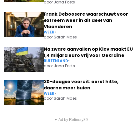
door
Jana Foets
Frank Deboosere waarschuwt voor
extreem weer in dit deel van
Vlaanderen
WEER
•
door
Sarah Maes
Na zware aanvallen op Kiev maakt EU
1,4 miljard euro vrij voor Oekraïne
BUITENLAND
•
door
Jana Foets
30-daagse vooruit: eerst hitte,
daarna meer buien
WEER
•
door
Sarah Maes
Vorig artikel
Volgend artikel
SOMBERE PAT KRIMSON: "ER
▼ Ad by Refinery89
KOEN WAUTERS SCHRIKT ERG
REST MIJ NIET VEEL TIJD MEER"
VAN DOCHTER ZITA: "IK HAD