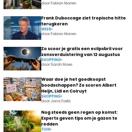
door
Fabian Morren
Frank Duboccage ziet tropische hitte
terugkeren
WEER
•
door
Fabian Morren
Zo scoor je gratis een eclipsbril voor
zonsverduistering van 12 augustus
SHOPPING
•
door
Sarah Maes
Waar doe je het goedkoopst
boodschappen? Zo scoren Albert
Heijn, Lidl en Colruyt
SHOPPING
•
door
Jana Foets
Nog steeds geen regen op komst:
Experts geven tips om je gazon te
redden
TUIN
•