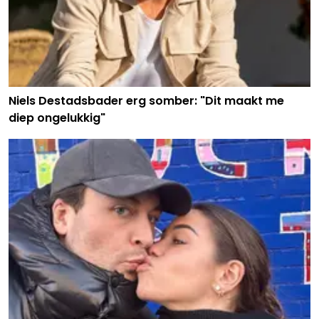
Niels Destadsbader erg somber: "Dit maakt me
diep ongelukkig"