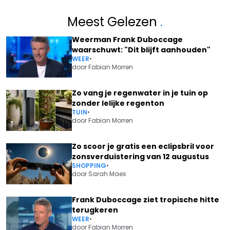
Meest Gelezen
.
Weerman Frank Duboccage
waarschuwt: "Dit blijft aanhouden"
WEER
•
door
Fabian Morren
Zo vang je regenwater in je tuin op
zonder lelijke regenton
TUIN
•
door
Fabian Morren
Zo scoor je gratis een eclipsbril voor
zonsverduistering van 12 augustus
SHOPPING
•
door
Sarah Maes
Frank Duboccage ziet tropische hitte
terugkeren
WEER
•
door
Fabian Morren