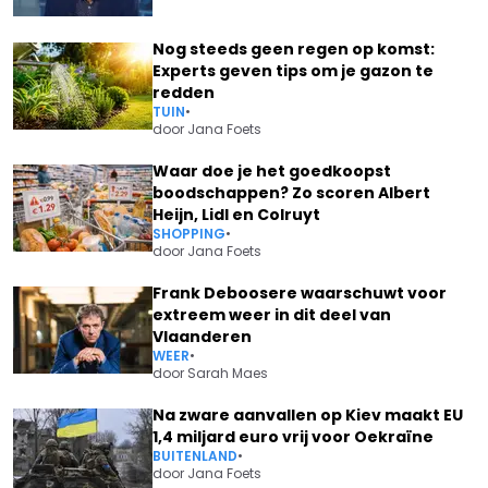
Nog steeds geen regen op komst:
Experts geven tips om je gazon te
redden
TUIN
•
door
Jana Foets
Waar doe je het goedkoopst
boodschappen? Zo scoren Albert
Heijn, Lidl en Colruyt
SHOPPING
•
door
Jana Foets
Frank Deboosere waarschuwt voor
extreem weer in dit deel van
Vlaanderen
WEER
•
door
Sarah Maes
Na zware aanvallen op Kiev maakt EU
1,4 miljard euro vrij voor Oekraïne
BUITENLAND
•
door
Jana Foets