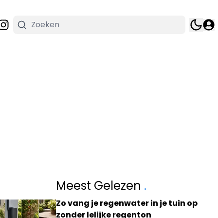
Meest Gelezen
.
Zo vang je regenwater in je tuin op
zonder lelijke regenton