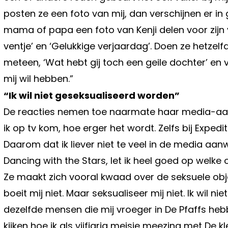
posten ze een foto van mij, dan verschijnen er in
mama of papa een foto van Kenji delen voor zijn
ventje’ en ‘Gelukkige verjaardag’. Doen ze hetzelf
meteen, ‘Wat hebt gij toch een geile dochter’ en
mij wil hebben.”
“Ik wil niet geseksualiseerd worden”
De reacties nemen toe naarmate haar media-aand
ik op tv kom, hoe erger het wordt. Zelfs bij Expedi
Daarom dat ik liever niet te veel in de media aanwe
Dancing with the Stars, let ik heel goed op welke o
Ze maakt zich vooral kwaad over de seksuele obje
boeit mij niet. Maar seksualiseer mij niet. Ik wil n
dezelfde mensen die mij vroeger in De Pfaffs heb
kijken hoe ik als vijfjarig meisje meezing met D