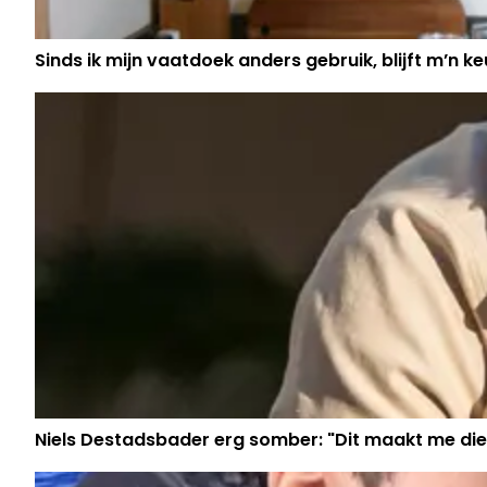
Sinds ik mijn vaatdoek anders gebruik, blijft m’n keu
Niels Destadsbader erg somber: "Dit maakt me die