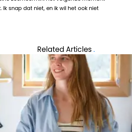
Ik snap dat niet, en ik wil het ook niet
Volgend artikel
OUT VAN AERT:
VEEL OUDERS MA
Related Articles
.
– EN DAT KAN J