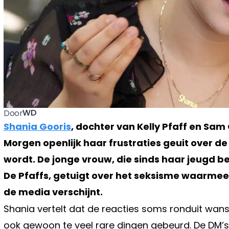
WD
Door
Shania Gooris
, dochter van Kelly Pfaff en Sam 
Morgen openlijk haar frustraties geuit over 
wordt. De jonge vrouw, die sinds haar jeugd 
De Pfaffs, getuigt over het seksisme waarmee
de media verschijnt.
Shania vertelt dat de reacties soms ronduit wansma
ook gewoon te veel rare dingen gebeurd. De DM’s d