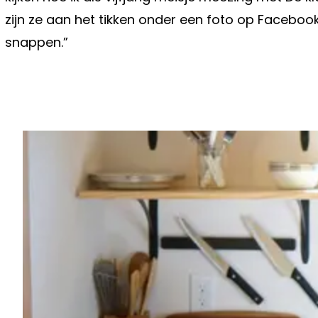
zijn ze aan het tikken onder een foto op Facebook. 
snappen.”
Vorig artikel
MICHEL WUYTS BEENHARD VOOR W
"PIJNLIJK"