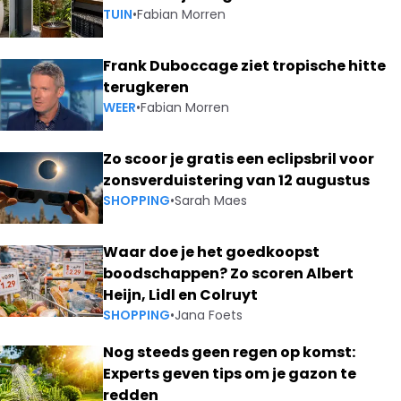
TUIN
•
Fabian Morren
Frank Duboccage ziet tropische hitte
terugkeren
WEER
•
Fabian Morren
Zo scoor je gratis een eclipsbril voor
zonsverduistering van 12 augustus
SHOPPING
•
Sarah Maes
Waar doe je het goedkoopst
boodschappen? Zo scoren Albert
Heijn, Lidl en Colruyt
SHOPPING
•
Jana Foets
Nog steeds geen regen op komst:
Experts geven tips om je gazon te
redden