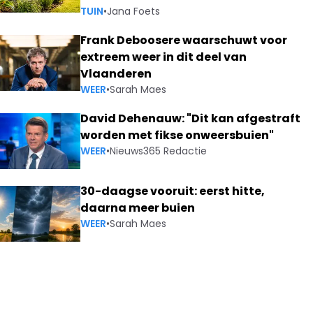
TUIN
•
Jana Foets
Frank Deboosere waarschuwt voor
extreem weer in dit deel van
Vlaanderen
WEER
•
Sarah Maes
David Dehenauw: "Dit kan afgestraft
worden met fikse onweersbuien"
WEER
•
Nieuws365 Redactie
30-daagse vooruit: eerst hitte,
daarna meer buien
WEER
•
Sarah Maes