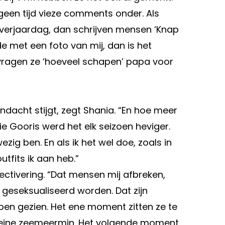
 geen tijd vieze comments onder. Als
 verjaardag, dan schrijven mensen ‘Knap
de met een foto van mij, dan is het
 vragen ze ‘hoeveel schapen’ papa voor
acht stijgt, zegt Shania. “En hoe meer
tie Gooris werd het elk seizoen heviger.
zig ben. En als ik het wel doe, zoals in
utfits ik aan heb.”
ctivering. “Dat mensen mij afbreken,
iet geseksualiseerd worden. Dat zijn
ben gezien. Het ene moment zitten ze te
e kleine zeemeermin. Het volgende moment