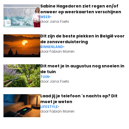
Sabine Hagedoren ziet regen en/of
onweer op weerkaarten verschijnen
WEER
•
door
Jana Foets
Dit zijn de beste plekken in België voor
de zonsverduistering
BINNENLAND
•
door
Fabian Morren
Dit moet je in augustus nog snoeien in
de tuin
TUIN
•
door
Jana Foets
Laad jij je telefoon 's nachts op? Dit
moet je weten
LIFESTYLE
•
door
Fabian Morren
Vorig artikel