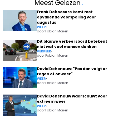
Meest Gelezen
.
Frank Deboosere komt met
opvallende voorspelling voor
augustus
WEER
•
door
Fabian Morren
Dit blauwe verkeersbord betekent
niet wat veel mensen denken
VERKEER
•
door
Fabian Morren
David Dehenauw: "Pas dan volgt er
regen of onweer"
WEER
•
door
Fabian Morren
David Dehenauw waarschuwt voor
extreem weer
WEER
•
door
Fabian Morren