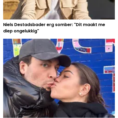
Niels Destadsbader erg somber: "Dit maakt me
diep ongelukkig"