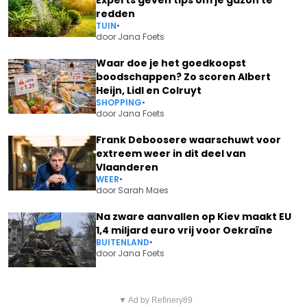
redden
TUIN
•
door
Jana Foets
Waar doe je het goedkoopst
boodschappen? Zo scoren Albert
Heijn, Lidl en Colruyt
SHOPPING
•
door
Jana Foets
Frank Deboosere waarschuwt voor
extreem weer in dit deel van
Vlaanderen
WEER
•
door
Sarah Maes
Na zware aanvallen op Kiev maakt EU
1,4 miljard euro vrij voor Oekraïne
BUITENLAND
•
door
Jana Foets
Vorig artikel
Volgend artikel
KAN GUSTAPH HET
▼ Ad by Refinery89