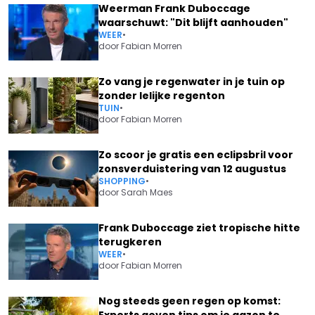
Weerman Frank Duboccage
waarschuwt: "Dit blijft aanhouden"
WEER
•
door
Fabian Morren
Zo vang je regenwater in je tuin op
zonder lelijke regenton
TUIN
•
door
Fabian Morren
Zo scoor je gratis een eclipsbril voor
zonsverduistering van 12 augustus
SHOPPING
•
door
Sarah Maes
Frank Duboccage ziet tropische hitte
terugkeren
WEER
•
door
Fabian Morren
Nog steeds geen regen op komst:
Experts geven tips om je gazon te