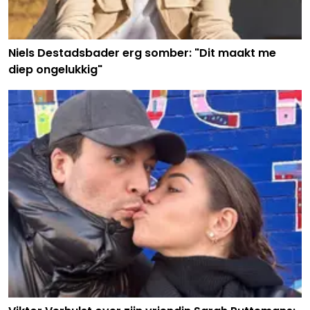
Niels Destadsbader erg somber: "Dit maakt me
diep ongelukkig"