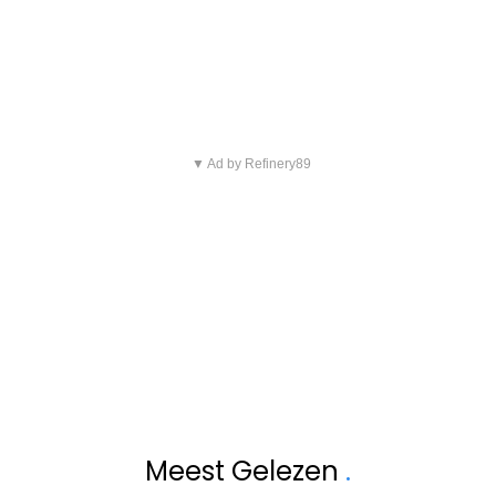
▼ Ad by Refinery89
Meest Gelezen
.