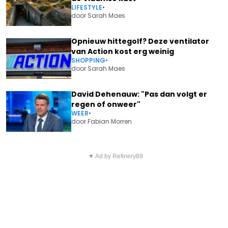
LIFESTYLE
•
door
Sarah Maes
Opnieuw hittegolf? Deze ventilator
van Action kost erg weinig
SHOPPING
•
door
Sarah Maes
David Dehenauw: "Pas dan volgt er
regen of onweer"
WEER
•
door
Fabian Morren
Vorig artikel
Volgend artikel
WOUT VAN AERT DEELT
▼ Ad by Refinery89
"MINDBLOWING": KATJA RETSIN
BELANGRIJK BERICHT: “NIET
MAAKT BIJZONDER NIEUWS
TWIJFELEN”
BEKEND OVER OUDSTE
DOCHTER MANOU