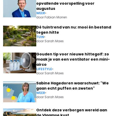
opvallende voorspelling voor
augustus
WEER
•
door
Fabian Morren
Dé tuintrend van nu: mooi én bestand
tegen hitte
TUIN
•
door
Sarah Maes
Gouden tip voor nieuwe hittegolf: zo
maak je van een ventilator een mini-
airco
LIFESTYLE
•
door
Sarah Maes
Sabine Hagedoren waarschuwt: "We
gaan echt puffen en zweten"
WEER
•
door
Sarah Maes
Ontdek deze verborgen wereld aan
de Vlaamse kust