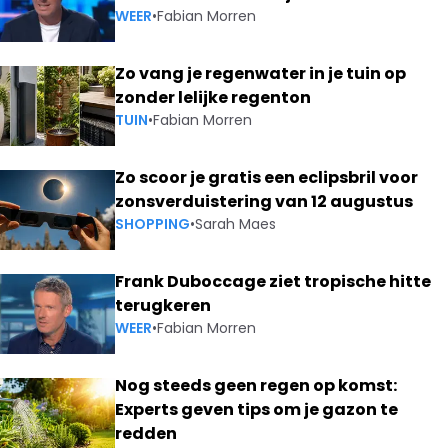
WEER
•
Fabian Morren
Zo vang je regenwater in je tuin op
zonder lelijke regenton
TUIN
•
Fabian Morren
Zo scoor je gratis een eclipsbril voor
zonsverduistering van 12 augustus
SHOPPING
•
Sarah Maes
Frank Duboccage ziet tropische hitte
terugkeren
WEER
•
Fabian Morren
Nog steeds geen regen op komst:
Experts geven tips om je gazon te
redden