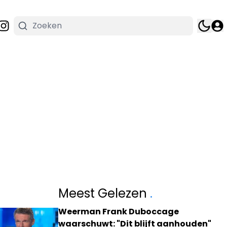
Meest Gelezen
.
Weerman Frank Duboccage
waarschuwt: "Dit blijft aanhouden"