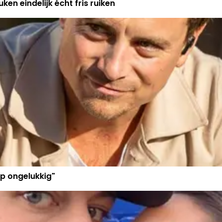
ken eindelijk écht fris ruiken
p ongelukkig"