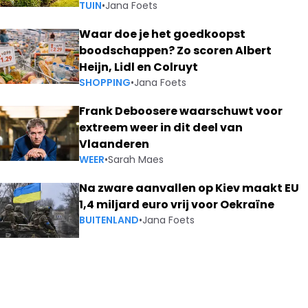
TUIN
•
Jana Foets
Waar doe je het goedkoopst
boodschappen? Zo scoren Albert
Heijn, Lidl en Colruyt
SHOPPING
•
Jana Foets
Frank Deboosere waarschuwt voor
extreem weer in dit deel van
Vlaanderen
WEER
•
Sarah Maes
Na zware aanvallen op Kiev maakt EU
1,4 miljard euro vrij voor Oekraïne
BUITENLAND
•
Jana Foets