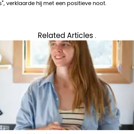
s", verklaarde hij met een positieve noot.
Volgend artikel
ELDIG NIEUWS
KARLIEN UIT 'B
Related Articles
.
OMAN
IN: "IK HEB HET