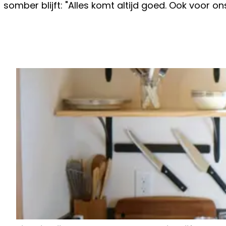
somber blijft: "Alles komt altijd goed. Ook voor on
Vorig artikel
HERMAN BRUSSELMANS HEEFT GEW
TE MELDEN OVER ZIJN ZOONTJE R