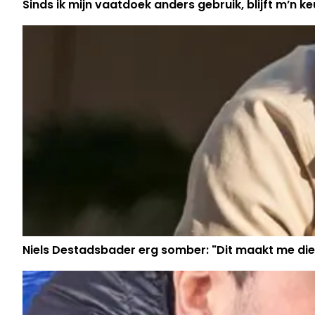
Sinds ik mijn vaatdoek anders gebruik, blijft m’n keu
Niels Destadsbader erg somber: "Dit maakt me die