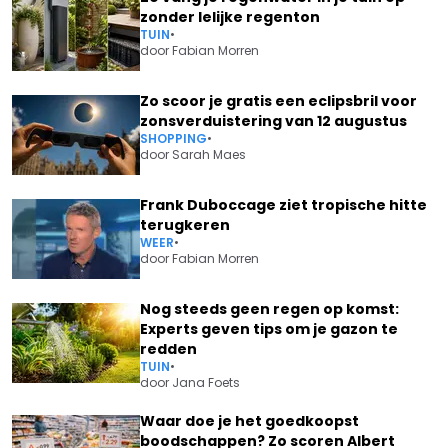
zonder lelijke regenton
TUIN
•
door
Fabian Morren
Zo scoor je gratis een eclipsbril voor
zonsverduistering van 12 augustus
SHOPPING
•
door
Sarah Maes
Frank Duboccage ziet tropische hitte
terugkeren
WEER
•
door
Fabian Morren
Nog steeds geen regen op komst:
Experts geven tips om je gazon te
redden
TUIN
•
door
Jana Foets
Waar doe je het goedkoopst
boodschappen? Zo scoren Albert