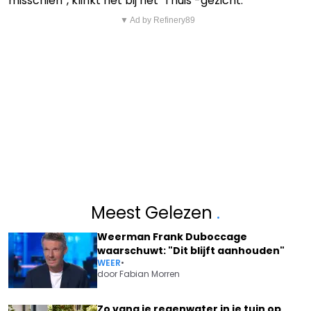
misschien”, klinkt het bij het ‘Thuis’-gezicht.
▼ Ad by Refinery89
Meest Gelezen
.
Weerman Frank Duboccage
waarschuwt: "Dit blijft aanhouden"
WEER
•
door
Fabian Morren
Zo vang je regenwater in je tuin op