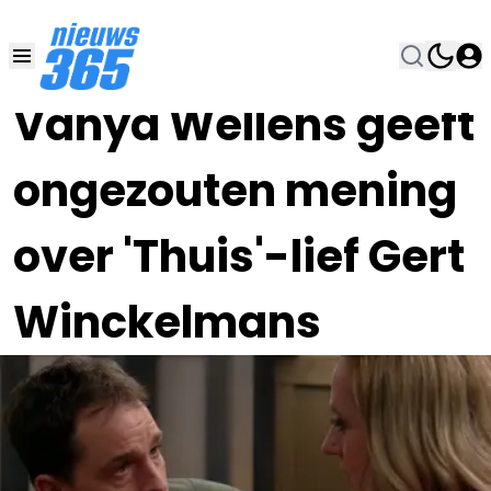
21 JUN 2023, 20:00
•
Vanya Wellens geeft
ongezouten mening
over 'Thuis'-lief Gert
Winckelmans