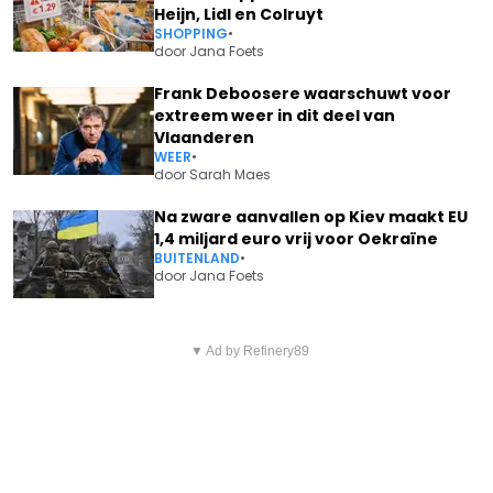
Heijn, Lidl en Colruyt
SHOPPING
•
door
Jana Foets
Frank Deboosere waarschuwt voor
extreem weer in dit deel van
Vlaanderen
WEER
•
door
Sarah Maes
Na zware aanvallen op Kiev maakt EU
1,4 miljard euro vrij voor Oekraïne
BUITENLAND
•
door
Jana Foets
Vorig artikel
Volgend artikel
FRANK DEBOOSERE KOMT MET
▼ Ad by Refinery89
"MAGISCH": ASTER NZEYIMANA
ERNSTIGE WAARSCHUWING:
EN LIZE FERYN DELEN
"ZOVEEL NEERSLAG KAN ER
INDRUKWEKKENDE BEELDEN
VALLEN"
VAN REIS DOOR MAROKKO