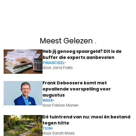
Meest Gelezen
.
Heb jij genoeg spaargeld? Dit is de
buffer die experts aanbevelen
FINANCIEEL
•
door
Jana Foets
Frank Deboosere komt met
opvallende voorspelling voor
augustus
WEER
•
door
Fabian Morren
Dé tuintrend van nu: mooi én bestand
tegen hitte
TUIN
•
door
Sarah Maes