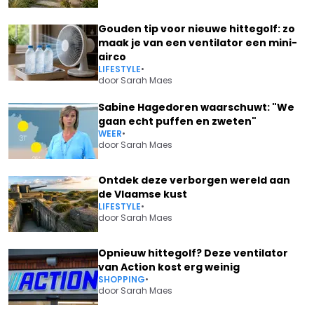
Gouden tip voor nieuwe hittegolf: zo
maak je van een ventilator een mini-
airco
LIFESTYLE
•
door
Sarah Maes
Sabine Hagedoren waarschuwt: "We
gaan echt puffen en zweten"
WEER
•
door
Sarah Maes
Ontdek deze verborgen wereld aan
de Vlaamse kust
LIFESTYLE
•
door
Sarah Maes
Opnieuw hittegolf? Deze ventilator
van Action kost erg weinig
SHOPPING
•
door
Sarah Maes