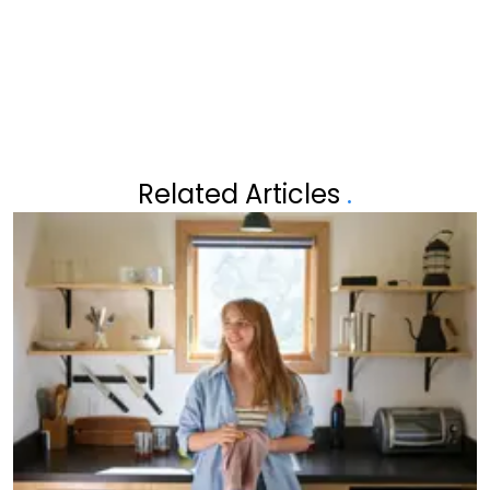
ZIET HET!”
VERSCHRIKKELIJKE VERLIES"
Related Articles
.