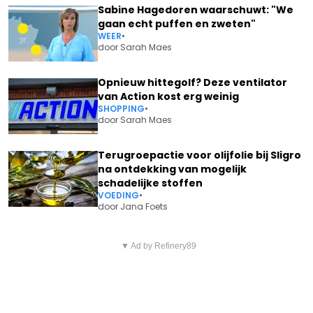
Sabine Hagedoren waarschuwt: "We
gaan echt puffen en zweten"
WEER
•
door
Sarah Maes
Opnieuw hittegolf? Deze ventilator
van Action kost erg weinig
SHOPPING
•
door
Sarah Maes
Terugroepactie voor olijfolie bij Sligro
na ontdekking van mogelijk
schadelijke stoffen
VOEDING
•
door
Jana Foets
Vorig artikel
Volgend artikel
METTEPENNINGEN STUURT ZÉÉR
▼ Ad by Refinery89
ACTRICE LIZE FERYN DEELT ZEER
STRAFFE WAARSCHUWING
AANGRIJPEND NIEUWS: "VEEL
NAAR VAN AERT: “IEDEREEN
STERKTE MET DIT