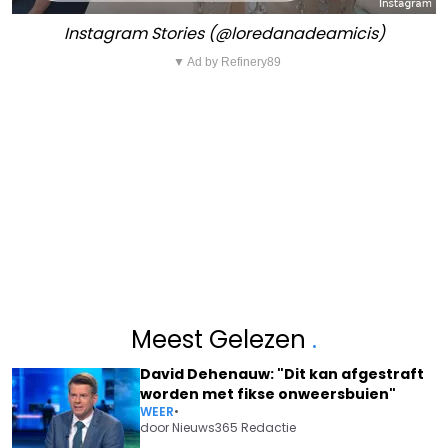
Instagram Stories (@loredanadeamicis)
▼ Ad by Refinery89
Meest Gelezen
.
David Dehenauw: "Dit kan afgestraft
worden met fikse onweersbuien"
WEER
•
door
Nieuws365 Redactie