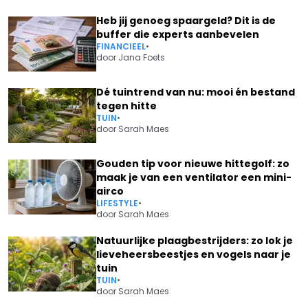
Heb jij genoeg spaargeld? Dit is de
buffer die experts aanbevelen
FINANCIEEL
•
door
Jana Foets
Dé tuintrend van nu: mooi én bestand
tegen hitte
TUIN
•
door
Sarah Maes
Gouden tip voor nieuwe hittegolf: zo
maak je van een ventilator een mini-
airco
LIFESTYLE
•
door
Sarah Maes
Natuurlijke plaagbestrijders: zo lok je
lieveheersbeestjes en vogels naar je
tuin
TUIN
•
door
Sarah Maes