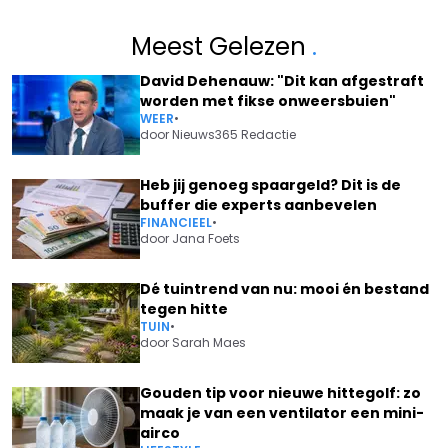
Meest Gelezen
.
David Dehenauw: "Dit kan afgestraft
worden met fikse onweersbuien"
WEER
•
door
Nieuws365 Redactie
Heb jij genoeg spaargeld? Dit is de
buffer die experts aanbevelen
FINANCIEEL
•
door
Jana Foets
Dé tuintrend van nu: mooi én bestand
tegen hitte
TUIN
•
door
Sarah Maes
Gouden tip voor nieuwe hittegolf: zo
maak je van een ventilator een mini-
airco