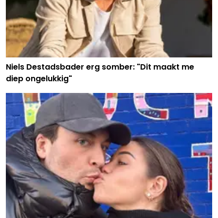
Niels Destadsbader erg somber: "Dit maakt me
diep ongelukkig"