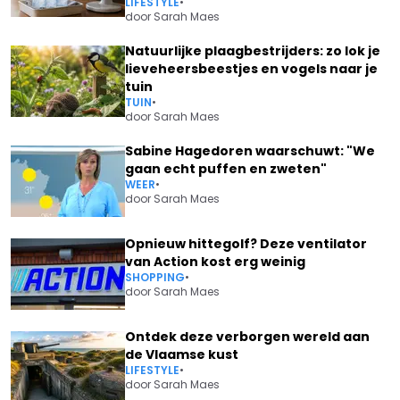
LIFESTYLE
•
door
Sarah Maes
Natuurlijke plaagbestrijders: zo lok je
lieveheersbeestjes en vogels naar je
tuin
TUIN
•
door
Sarah Maes
Sabine Hagedoren waarschuwt: "We
gaan echt puffen en zweten"
WEER
•
door
Sarah Maes
Opnieuw hittegolf? Deze ventilator
van Action kost erg weinig
SHOPPING
•
door
Sarah Maes
Ontdek deze verborgen wereld aan
de Vlaamse kust
LIFESTYLE
•
door
Sarah Maes