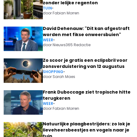
zonder lelijke regenton
TUIN
•
door
Fabian Morren
David Dehenauw: "Dit kan afgestraft
worden met fikse onweersbuien"
WEER
•
door
Nieuws365 Redactie
Zo scoor je gratis een eclipsbril voor
zonsverduistering van 12 augustus
SHOPPING
•
door
Sarah Maes
Frank Duboccage ziet tropische hitte
terugkeren
WEER
•
door
Fabian Morren
Natuurlijke plaagbestrijders: zo lok je
lieveheersbeestjes en vogels naar je
tuin