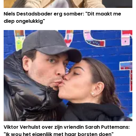
Niels Destadsbader erg somber: "Dit maakt me
diep ongelukkig"
Viktor Verhulst over zijn vriendin Sarah Puttemans:
"Ik wou het eigenlijk met haar borsten doen"