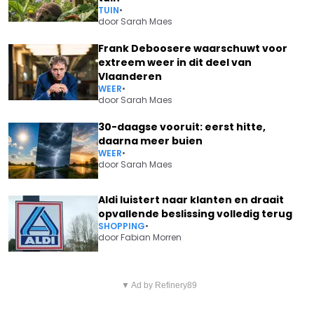
TUIN
•
door
Sarah Maes
Frank Deboosere waarschuwt voor
extreem weer in dit deel van
Vlaanderen
WEER
•
door
Sarah Maes
30-daagse vooruit: eerst hitte,
daarna meer buien
WEER
•
door
Sarah Maes
Aldi luistert naar klanten en draait
opvallende beslissing volledig terug
SHOPPING
•
door
Fabian Morren
Vorig artikel
Volgend artikel
KELLY PFAFF MAAKT HEEL
▼ Ad by Refinery89
BART KAËLL ONTHULT DROEVIG
SLECHT NIEUWS BEKEND: "WE