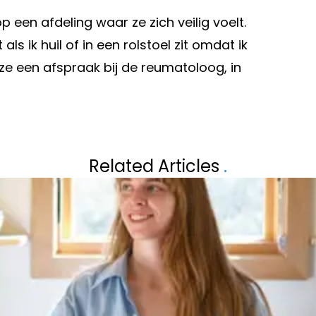
en afdeling waar ze zich veilig voelt.
ls ik huil of in een rolstoel zit omdat ik
e een afspraak bij de reumatoloog, in
Volgend artikel
 WASSEN,
NIEUWE COVID-
Related Articles
.
WAARSCHUWEN V