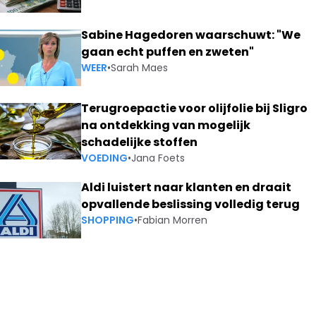
Sabine Hagedoren waarschuwt: "We
gaan echt puffen en zweten"
WEER
•
Sarah Maes
Terugroepactie voor olijfolie bij Sligro
na ontdekking van mogelijk
schadelijke stoffen
VOEDING
•
Jana Foets
Aldi luistert naar klanten en draait
opvallende beslissing volledig terug
SHOPPING
•
Fabian Morren