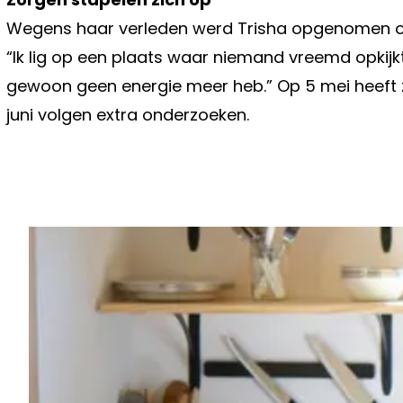
Wegens haar verleden werd Trisha opgenomen op e
“Ik lig op een plaats waar niemand vreemd opkijkt a
gewoon geen energie meer heb.” Op 5 mei heeft z
juni volgen extra onderzoeken.
Vorig artikel
ZÓ VAAK MOET JE ECHT JE LAKENS
VOLGENS DE WETENSCHAP