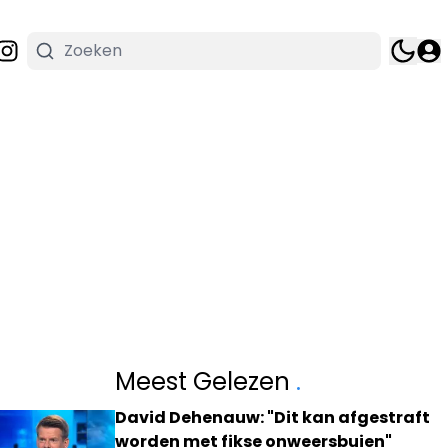
Meest Gelezen
.
David Dehenauw: "Dit kan afgestraft
worden met fikse onweersbuien"