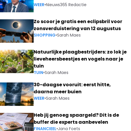
WEER
•
Nieuws365 Redactie
Zo scoor je gratis een eclipsbril voor
zonsverduistering van 12 augustus
SHOPPING
•
Sarah Maes
Natuurlijke plaagbestrijders: zo lok je
lieveheersbeestjes en vogels naar je
tuin
TUIN
•
Sarah Maes
30-daagse vooruit: eerst hitte,
daarna meer buien
WEER
•
Sarah Maes
Heb jij genoeg spaargeld? Dit is de
buffer die experts aanbevelen
FINANCIEEL
•
Jana Foets