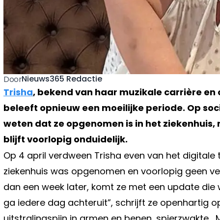
Nieuws365 Redactie
Door
Trisha
, bekend van haar muzikale carrière e
beleeft opnieuw een moeilijke periode. Op so
weten dat ze opgenomen is in het ziekenhuis, 
blijft voorlopig onduidelijk.
Op 4 april verdween Trisha even van het digitale
ziekenhuis was opgenomen en voorlopig geen ver
dan een week later, komt ze met een update die w
ga iedere dag achteruit”, schrijft ze openhartig 
uitstralingspijn in armen en benen, spierzwakte… Mi