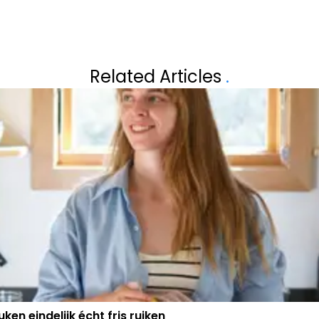
Volgend artikel
 HAALT UIT
HARTPROBLEMEN 
Related Articles
.
TE VALLEN…”
ken eindelijk écht fris ruiken