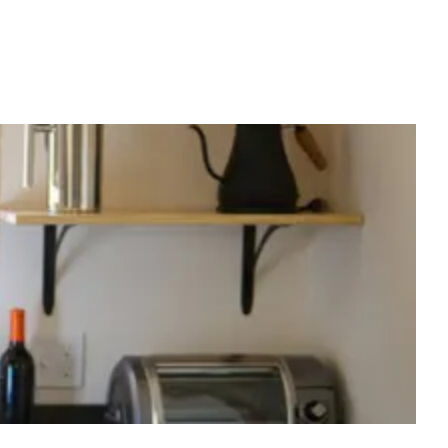
BIJ ELI ISBERYT: “RISKEERT DOOD