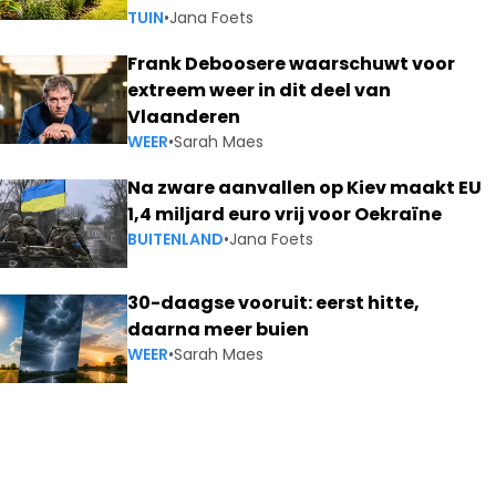
TUIN
•
Jana Foets
Frank Deboosere waarschuwt voor
extreem weer in dit deel van
Vlaanderen
WEER
•
Sarah Maes
Na zware aanvallen op Kiev maakt EU
1,4 miljard euro vrij voor Oekraïne
BUITENLAND
•
Jana Foets
30-daagse vooruit: eerst hitte,
daarna meer buien
WEER
•
Sarah Maes