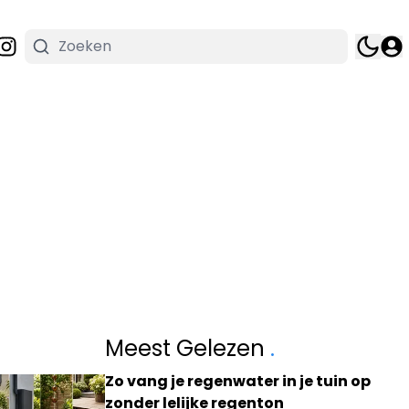
Meest Gelezen
.
Zo vang je regenwater in je tuin op
zonder lelijke regenton