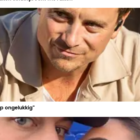
p ongelukkig"