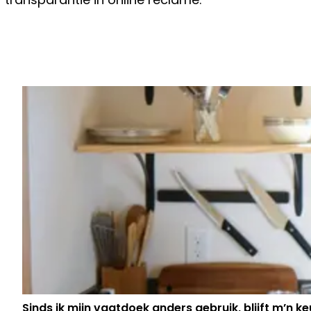
Vorig artikel
ZWAAR GEÏRRITEERDE AN LEMMENS
NAAR TOM CONINX
Sinds ik mijn vaatdoek anders gebruik, blijft m’n keu