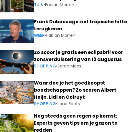
TUIN
•
Fabian Morren
Frank Duboccage ziet tropische hitte
terugkeren
WEER
•
Fabian Morren
Zo scoor je gratis een eclipsbril voor
zonsverduistering van 12 augustus
SHOPPING
•
Sarah Maes
Waar doe je het goedkoopst
boodschappen? Zo scoren Albert
Heijn, Lidl en Colruyt
SHOPPING
•
Jana Foets
Nog steeds geen regen op komst:
Experts geven tips om je gazon te
redden