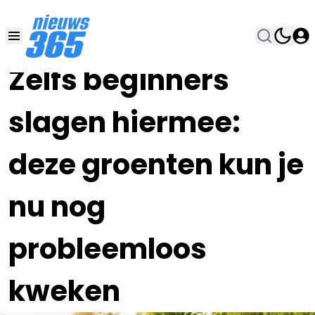
25 JUN , 21:00
•
Zelfs beginners
slagen hiermee:
deze groenten kun je
nu nog
probleemloos
kweken