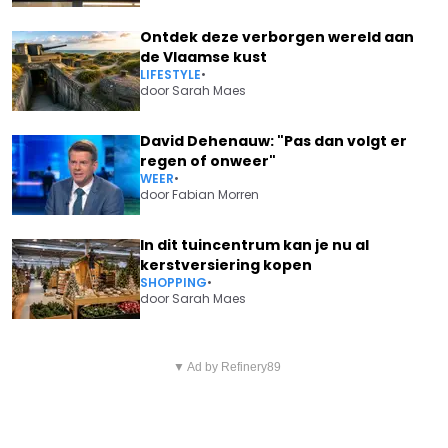
Ontdek deze verborgen wereld aan
de Vlaamse kust
LIFESTYLE
•
door
Sarah Maes
David Dehenauw: "Pas dan volgt er
regen of onweer"
WEER
•
door
Fabian Morren
In dit tuincentrum kan je nu al
kerstversiering kopen
SHOPPING
•
door
Sarah Maes
Vorig artikel
Volgend artikel
WAAROM STEEDS MEER
▼ Ad by Refinery89
ABSOLUTE MUST-HAVES VAN
GEZINNEN AFSCHEID NEMEN
2026: DEZE KEUKENAPPARATEN
VAN VLOEIBAAR WASMIDDEL