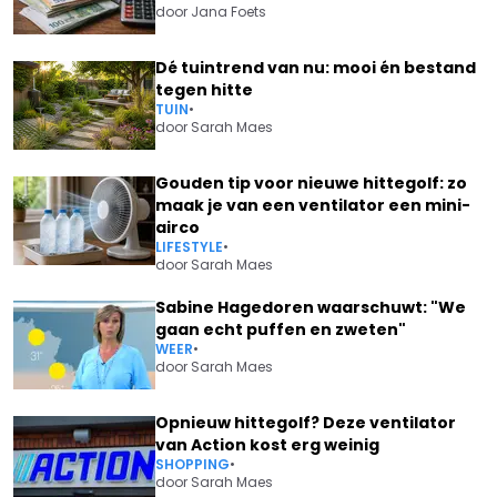
door
Jana Foets
Dé tuintrend van nu: mooi én bestand
tegen hitte
TUIN
•
door
Sarah Maes
Gouden tip voor nieuwe hittegolf: zo
maak je van een ventilator een mini-
airco
LIFESTYLE
•
door
Sarah Maes
Sabine Hagedoren waarschuwt: "We
gaan echt puffen en zweten"
WEER
•
door
Sarah Maes
Opnieuw hittegolf? Deze ventilator
van Action kost erg weinig
SHOPPING
•
door
Sarah Maes