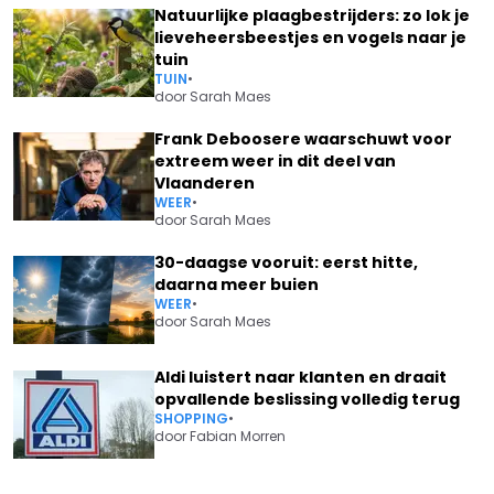
Natuurlijke plaagbestrijders: zo lok je
lieveheersbeestjes en vogels naar je
tuin
TUIN
•
door
Sarah Maes
Frank Deboosere waarschuwt voor
extreem weer in dit deel van
Vlaanderen
WEER
•
door
Sarah Maes
30-daagse vooruit: eerst hitte,
daarna meer buien
WEER
•
door
Sarah Maes
Aldi luistert naar klanten en draait
opvallende beslissing volledig terug
SHOPPING
•
door
Fabian Morren
Vorig artikel