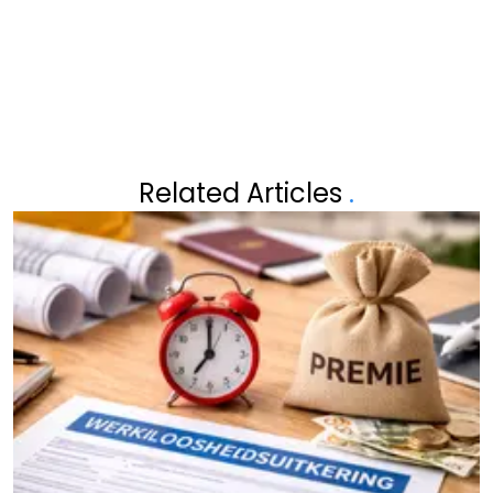
RISKEERT
Related Articles
.