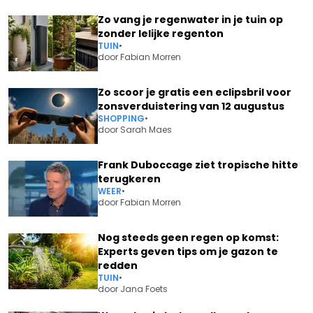
Zo vang je regenwater in je tuin op
zonder lelijke regenton
TUIN
•
door
Fabian Morren
Zo scoor je gratis een eclipsbril voor
zonsverduistering van 12 augustus
SHOPPING
•
door
Sarah Maes
Frank Duboccage ziet tropische hitte
terugkeren
WEER
•
door
Fabian Morren
Nog steeds geen regen op komst:
Experts geven tips om je gazon te
redden
TUIN
•
door
Jana Foets