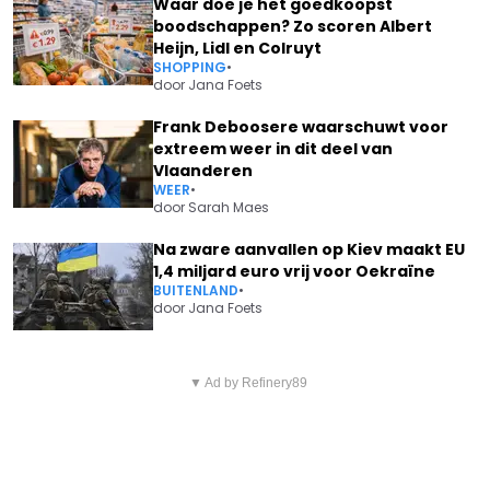
Waar doe je het goedkoopst
boodschappen? Zo scoren Albert
Heijn, Lidl en Colruyt
SHOPPING
•
door
Jana Foets
Frank Deboosere waarschuwt voor
extreem weer in dit deel van
Vlaanderen
WEER
•
door
Sarah Maes
Na zware aanvallen op Kiev maakt EU
1,4 miljard euro vrij voor Oekraïne
BUITENLAND
•
door
Jana Foets
Vorig artikel
Volgend artikel
DRAAG JIJ OOK SHEIN? DIT IS
▼ Ad by Refinery89
ALBERT HEIJN SLAAT ALARM:
WAT JE LICHAAM (EN
"EET HET NIET OP, GEVAAR OP
PORTEMONNEE) ECHT
SALMONELLA"