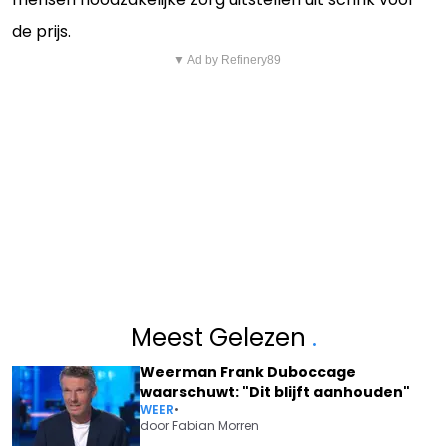
de prijs.
▼ Ad by Refinery89
Meest Gelezen
.
Weerman Frank Duboccage
waarschuwt: "Dit blijft aanhouden"
WEER
•
door
Fabian Morren