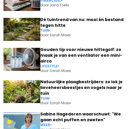
FINANCIEEL
•
door
Jana Foets
Dé tuintrend van nu: mooi én bestand
tegen hitte
TUIN
•
door
Sarah Maes
Gouden tip voor nieuwe hittegolf: zo
maak je van een ventilator een mini-
airco
LIFESTYLE
•
door
Sarah Maes
Natuurlijke plaagbestrijders: zo lok je
lieveheersbeestjes en vogels naar je
tuin
TUIN
•
door
Sarah Maes
Sabine Hagedoren waarschuwt: "We
gaan echt puffen en zweten"
WEER
•