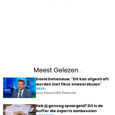
Meest Gelezen
.
David Dehenauw: "Dit kan afgestraft
worden met fikse onweersbuien"
WEER
•
door
Nieuws365 Redactie
Heb jij genoeg spaargeld? Dit is de
buffer die experts aanbevelen