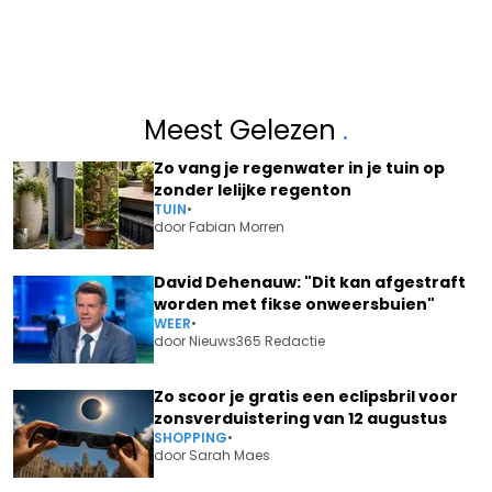
Meest Gelezen
.
Zo vang je regenwater in je tuin op
zonder lelijke regenton
TUIN
•
door
Fabian Morren
David Dehenauw: "Dit kan afgestraft
worden met fikse onweersbuien"
WEER
•
door
Nieuws365 Redactie
Zo scoor je gratis een eclipsbril voor
zonsverduistering van 12 augustus
SHOPPING
•
door
Sarah Maes