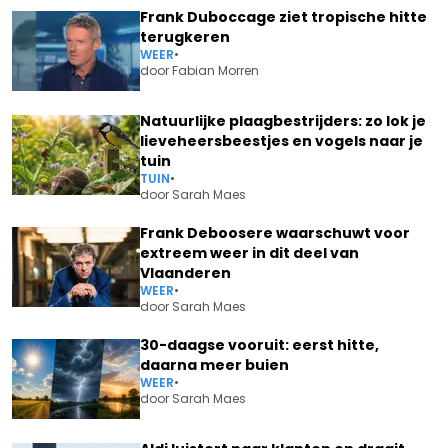
Frank Duboccage ziet tropische hitte
terugkeren
WEER
•
door
Fabian Morren
Natuurlijke plaagbestrijders: zo lok je
lieveheersbeestjes en vogels naar je
tuin
TUIN
•
door
Sarah Maes
Frank Deboosere waarschuwt voor
extreem weer in dit deel van
Vlaanderen
WEER
•
door
Sarah Maes
30-daagse vooruit: eerst hitte,
daarna meer buien
WEER
•
door
Sarah Maes