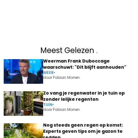
Meest Gelezen
.
Weerman Frank Duboccage
waarschuwt: "Dit blijft aanhouden"
WEER
•
door
Fabian Morren
Zo vang je regenwater in je tuin op
zonder lelijke regenton
TUIN
•
door
Fabian Morren
Nog steeds geen regen op komst:
Experts geven tips om je gazon te
redden