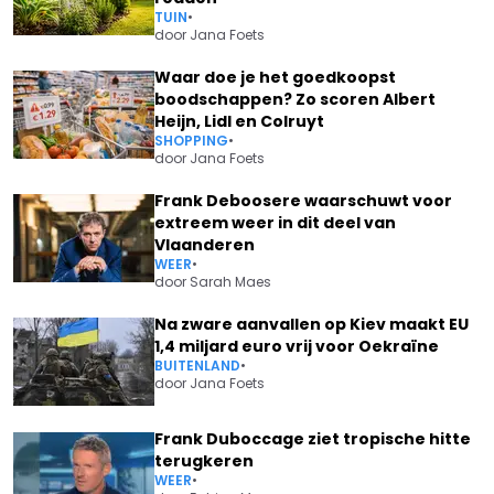
TUIN
•
door
Jana Foets
Waar doe je het goedkoopst
boodschappen? Zo scoren Albert
Heijn, Lidl en Colruyt
SHOPPING
•
door
Jana Foets
Frank Deboosere waarschuwt voor
extreem weer in dit deel van
Vlaanderen
WEER
•
door
Sarah Maes
Na zware aanvallen op Kiev maakt EU
1,4 miljard euro vrij voor Oekraïne
BUITENLAND
•
door
Jana Foets
Frank Duboccage ziet tropische hitte
terugkeren
WEER
•