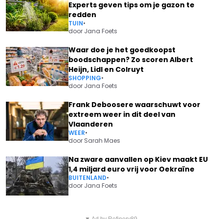
Experts geven tips om je gazon te
redden
TUIN
•
door
Jana Foets
Waar doe je het goedkoopst
boodschappen? Zo scoren Albert
Heijn, Lidl en Colruyt
SHOPPING
•
door
Jana Foets
Frank Deboosere waarschuwt voor
extreem weer in dit deel van
Vlaanderen
WEER
•
door
Sarah Maes
Na zware aanvallen op Kiev maakt EU
1,4 miljard euro vrij voor Oekraïne
BUITENLAND
•
door
Jana Foets
Vorig artikel
Volgend artikel
▼ Ad by Refinery89