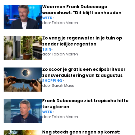
Weerman Frank Duboccage
waarschuwt: "Dit blijft aanhouden"
WEER
•
door
Fabian Morren
Zo vang je regenwater in je tuin op
zonder lelijke regenton
TUIN
•
door
Fabian Morren
Zo scoor je gratis een eclipsbril voor
zonsverduistering van 12 augustus
SHOPPING
•
door
Sarah Maes
Frank Duboccage ziet tropische hitte
terugkeren
WEER
•
door
Fabian Morren
Nog steeds geen regen op komst: